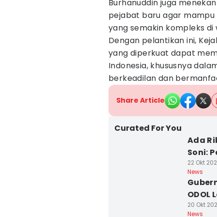
Burhanuddin juga menekan
pejabat baru agar mampu
yang semakin kompleks di 
Dengan pelantikan ini, Kej
yang diperkuat dapat memp
Indonesia, khususnya dal
berkeadilan dan bermanfa
Share Article
Curated For You
Ada Ri
Soni: 
22 Okt 202
News
Guber
ODOL L
20 Okt 202
News