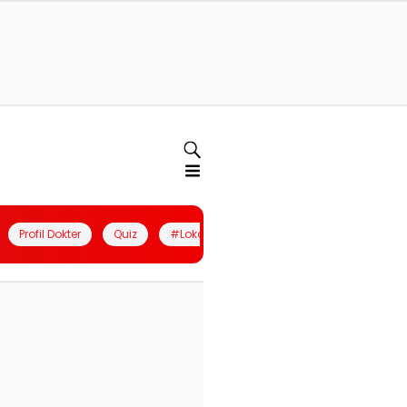
Profil Dokter
Quiz
#LokalBerdaya
Join Community