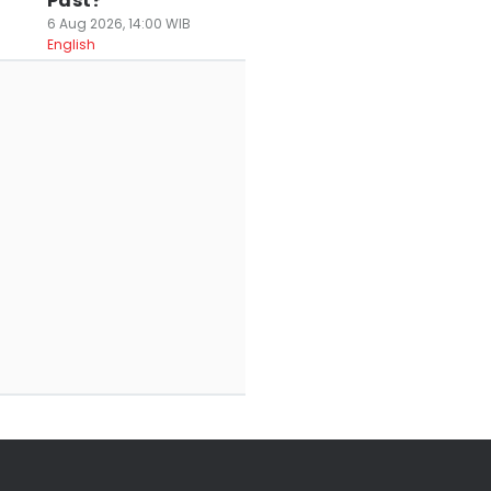
Past?
6 Aug 2026, 14:00 WIB
English
rakiraan Cuaca
Ampres Sejak Era
Jumlah
andeglang dan
SBY, DOB
Penumpang
ebak 6 Agustus
Cilangkahan
Commuter Line
026, Cerah
Terganjal Restu
Stasiun Citeras
eharian
Prabowo
Naik, Ini Sebabn
 Agu 2026, 08:59 WIB
05 Agu 2026, 15:57 WIB
05 Agu 2026, 14:49 WI
ws
News
News