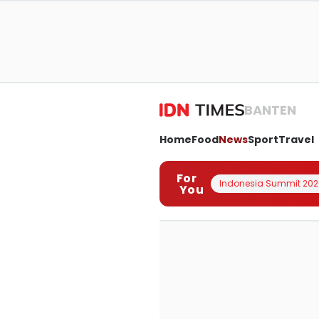
BANTEN
Home
Food
News
Sport
Travel
For
Indonesia Summit 202
You