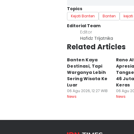
Topics
Kejati Banten
Banten
kejati
Editorial Team
Editor
Hafidz Trijatnika
Related Articles
Banten Kaya
Rano Al
Destinasi, Tapi
Apresia
Warganya Lebih
Tangse
Sering Wisata Ke
46 Juta
Luar
Keras
06 Agu 2026, 12:27 WIB
06 Agu 20
News
News