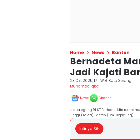
Home
News
Banten
Bernadeta Mari
Jadi Kajati Ba
23 Okt 2025, 17:11 WIB
Kota Serang
Muhamad Iqbal
News
Channel
Jaksa Agung RI ST Burhanuddin resmi mel
Tinggi (Kajati) Banten (Dok. Kejagung)
Intinya Sih