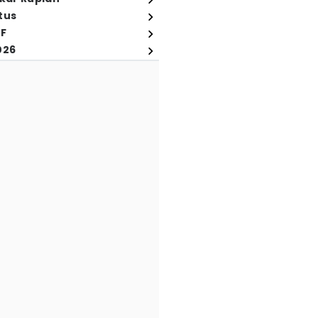
tus
FF
026