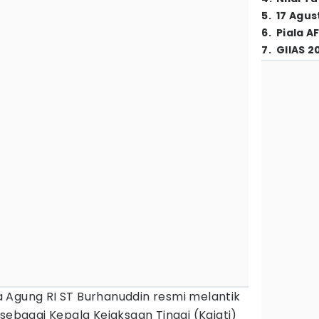
5
.
17 Agus
6
.
Piala A
7
.
GIIAS 2
 Agung RI ST Burhanuddin resmi melantik
 sebagai Kepala Kejaksaan Tinggi (Kajati)