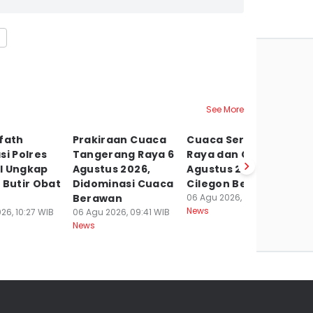
See More
fath
Prakiraan Cuaca
Cuaca Serang
P
si Polres
Tangerang Raya 6
Raya dan Cilegon 6
P
l Ungkap
Agustus 2026,
Agustus 2026,
L
 Butir Obat
Didominasi Cuaca
Cilegon Berawan
2
Berawan
06 Agu 2026, 09:02 WIB
S
News
26, 10:27 WIB
06 Agu 2026, 09:41 WIB
06
News
Ne