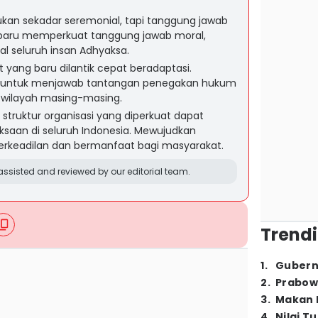
ukan sekadar seremonial, tapi tanggung jawab
t baru memperkuat tanggung jawab moral,
nal seluruh insan Adhyaksa.
 yang baru dilantik cepat beradaptasi.
an untuk menjawab tantangan penegakan hukum
 wilayah masing-masing.
struktur organisasi yang diperkuat dapat
saan di seluruh Indonesia. Mewujudkan
rkeadilan dan bermanfaat bagi masyarakat.
ssisted and reviewed by our editorial team.
Trendi
1
.
Gubern
2
.
Prabow
3
.
Makan B
4
.
Nilai T