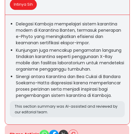
Intinya Sih
Delegasi Kamboja mempelajari sistem karantina
modern di Karantina Banten, termasuk penerapan
e-Phyto yang meningkatkan efisiensi dan
keamanan sertifikasi ekspor-impor.
Kunjungan juga mencakup pengamatan langsung
tindakan karantina seperti penggunaan X-Ray
mobile dan fasilitas laboratorium untuk mendeteksi
organisme pengganggu tumbuhan.
Sinergi antara Karantina dan Bea Cukai di Bandara
Soekarno-Hatta diapresiasi karena memperlancar
proses perizinan serta menjadi inspirasi bagi
pengembangan sistem karantina di Kamboja.
This section summary was AI-assisted and reviewed by
our editorial team.