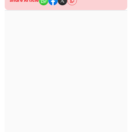
Share Article