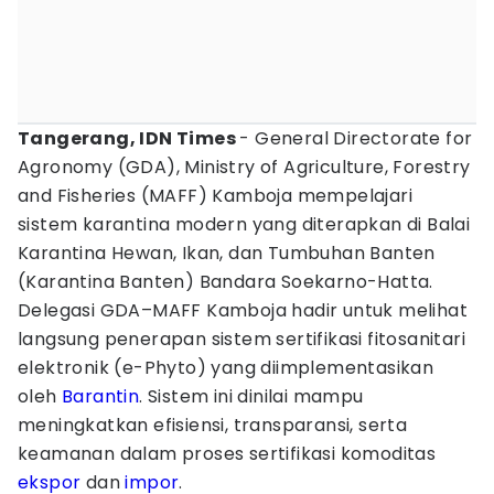
Tangerang, IDN Times
- General Directorate for
Agronomy (GDA), Ministry of Agriculture, Forestry
and Fisheries (MAFF) Kamboja mempelajari
sistem karantina modern yang diterapkan di Balai
Karantina Hewan, Ikan, dan Tumbuhan Banten
(Karantina Banten) Bandara Soekarno-Hatta.
Delegasi GDA–MAFF Kamboja hadir untuk melihat
langsung penerapan sistem sertifikasi fitosanitari
elektronik (e-Phyto) yang diimplementasikan
oleh
Barantin
. Sistem ini dinilai mampu
meningkatkan efisiensi, transparansi, serta
keamanan dalam proses sertifikasi komoditas
ekspor
dan
impor
.