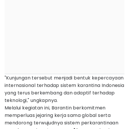
"Kunjungan tersebut menjadi bentuk kepercayaan
internasional terhadap sistem karantina Indonesia
yang terus berkembang dan adaptif terhadap
teknologi," ungkapnya.
Melalui kegiatan ini, Barantin berkomitmen
memperluas jejaring kerja sama global serta
mendorong terwujudnya sistem perkarantinaan