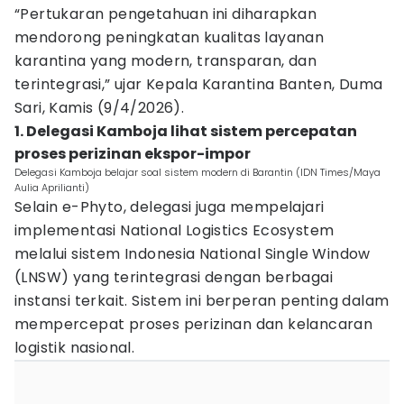
“Pertukaran pengetahuan ini diharapkan
mendorong peningkatan kualitas layanan
karantina yang modern, transparan, dan
terintegrasi,” ujar Kepala Karantina Banten, Duma
Sari, Kamis (9/4/2026).
1. Delegasi Kamboja lihat sistem percepatan
proses perizinan ekspor-impor
Delegasi Kamboja belajar soal sistem modern di Barantin (IDN Times/Maya
Aulia Aprilianti)
Selain e-Phyto, delegasi juga mempelajari
implementasi National Logistics Ecosystem
melalui sistem Indonesia National Single Window
(LNSW) yang terintegrasi dengan berbagai
instansi terkait. Sistem ini berperan penting dalam
mempercepat proses perizinan dan kelancaran
logistik nasional.