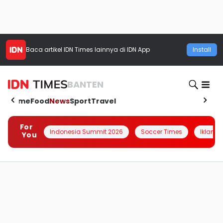
Baca artikel
IDN Times
lainnya di IDN App
Install
BANTEN
Home
Food
News
Sport
Travel
For
Indonesia Summit 2026
Soccer Times
Iklanin 
You