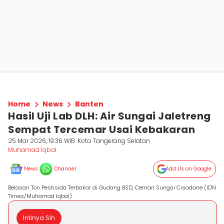
Home
News
Banten
Hasil Uji Lab DLH: Air Sungai Jaletreng
Sempat Tercemar Usai Kebakaran
25 Mar 2026, 19:36 WIB
Kota Tangerang Selatan
Muhamad Iqbal
News
Channel
Add Us on Google
Belasan Ton Pestisida Terbakar di Gudang BSD, Cemari Sungai Cisadane (IDN
Times/Muhamad Iqbal)
Intinya Sih