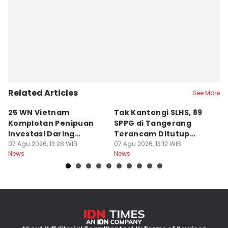
Related Articles
See More
25 WN Vietnam
Tak Kantongi SLHS, 89
P
Komplotan Penipuan
SPPG di Tangerang
T
Investasi Daring
Terancam Ditutup
8
Dideportasi
07 Agu 2026, 13:28 WIB
Permanen
07 Agu 2026, 13:12 WIB
Ai
07
News
News
Ne