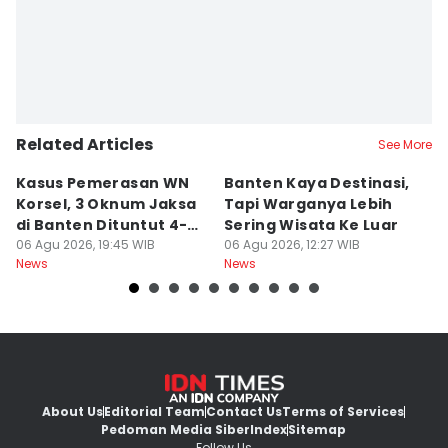
Related Articles
See More
Kasus Pemerasan WN
Banten Kaya Destinasi,
R
Korsel, 3 Oknum Jaksa
Tapi Warganya Lebih
P
di Banten Dituntut 4-5
Sering Wisata Ke Luar
4
Tahun
06 Agu 2026, 19:45 WIB
06 Agu 2026, 12:27 WIB
K
06
News
News
Ne
About Us
Editorial Team
Contact Us
Terms of Services
Pedoman Media Siber
Index
Sitemap
Follow Us