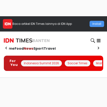
Baca artikel
IDN Times
lainnya di IDN App
Install
BANTEN
Home
Food
News
Sport
Travel
For
Indonesia Summit 2026
Soccer Times
Iklanin 
You