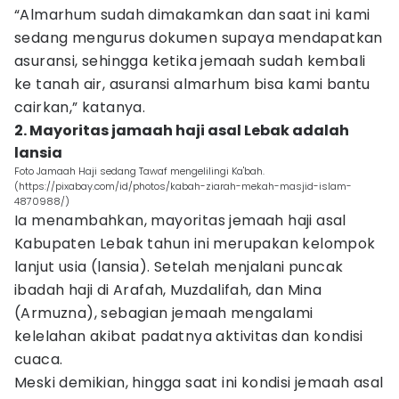
“Almarhum sudah dimakamkan dan saat ini kami
sedang mengurus dokumen supaya mendapatkan
asuransi, sehingga ketika jemaah sudah kembali
ke tanah air, asuransi almarhum bisa kami bantu
cairkan,” katanya.
2. Mayoritas jamaah haji asal Lebak adalah
lansia
Foto Jamaah Haji sedang Tawaf mengelilingi Ka'bah.
(https://pixabay.com/id/photos/kabah-ziarah-mekah-masjid-islam-
4870988/)
Ia menambahkan, mayoritas jemaah haji asal
Kabupaten Lebak tahun ini merupakan kelompok
lanjut usia (lansia). Setelah menjalani puncak
ibadah haji di Arafah, Muzdalifah, dan Mina
(Armuzna), sebagian jemaah mengalami
kelelahan akibat padatnya aktivitas dan kondisi
cuaca.
Meski demikian, hingga saat ini kondisi jemaah asal