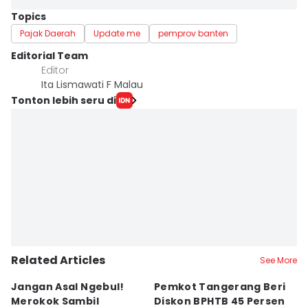
Topics
Pajak Daerah
Update me
pemprov banten
Editorial Team
Editor
Ita Lismawati F Malau
Tonton lebih seru di
Related Articles
See More
Jangan Asal Ngebul!
Pemkot Tangerang Beri
5
Merokok Sambil
Diskon BPHTB 45 Persen
K