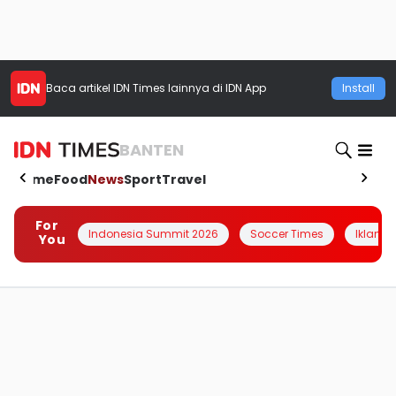
Baca artikel
IDN Times
lainnya di IDN App
Install
BANTEN
Home
Food
News
Sport
Travel
For
Indonesia Summit 2026
Soccer Times
Iklanin 
You