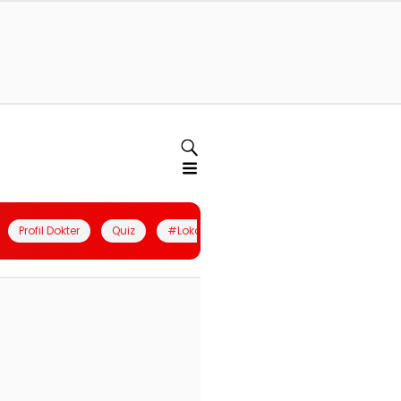
Profil Dokter
Quiz
#LokalBerdaya
Join Community