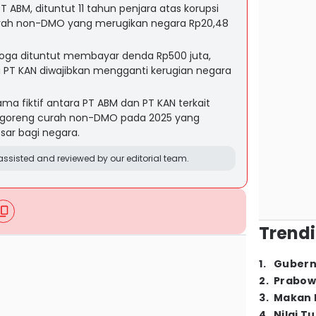
T ABM, dituntut 11 tahun penjara atas korupsi
curah non-DMO yang merugikan negara Rp20,48
Yoga dituntut membayar denda Rp500 juta,
 PT KAN diwajibkan mengganti kerugian negara
ama fiktif antara PT ABM dan PT KAN terkait
ak goreng curah non-DMO pada 2025 yang
ar bagi negara.
ssisted and reviewed by our editorial team.
Trendi
1
.
Gubern
2
.
Prabow
3
.
Makan B
4
.
Nilai T