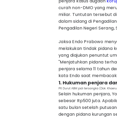
penjara kasus dugaan
koru
curah non-DMO yang merug
miliar. Tuntutan tersebut
dalam sidang di Pengadilan
Pengadilan Negeri Serang, 
Jaksa Endo Prabowo menya
melakukan tindak pidana 
yang diajukan penuntut u
"Menjatuhkan pidana terh
penjara selama 11 tahun d
kata Endo saat membacaka
1. Hukuman penjara d
Plt Durut ABM jadi tersangka (Dok. Khaer
Selain hukuman penjara, Y
sebesar Rp500 juta. Apabi
satu bulan setelah putusa
dengan pidana kurungan se