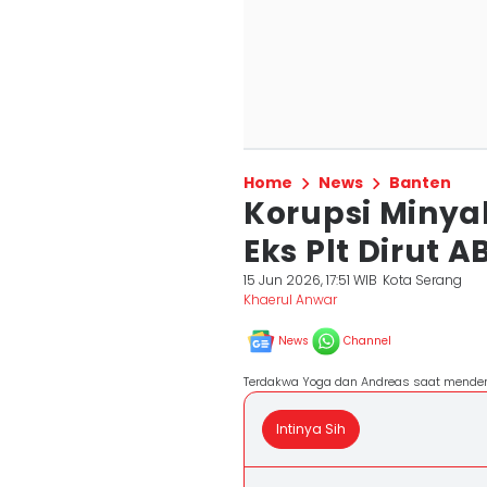
Home
News
Banten
Korupsi Minyak
Eks Plt Dirut 
15 Jun 2026, 17:51 WIB
Kota Serang
Khaerul Anwar
News
Channel
Terdakwa Yoga dan Andreas saat mendeng
Intinya Sih