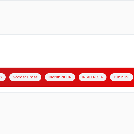
6
Soccer Times
Iklanin di IDN
INSIDENESIA
Yuk Pilih !