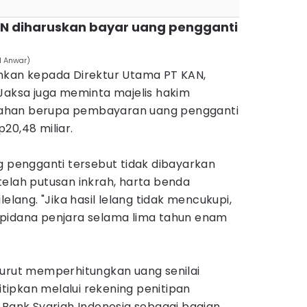
KAN diharuskan bayar uang pengganti
ul Anwar)
hkan kepada Direktur Utama PT KAN,
 Jaksa juga meminta majelis hakim
ahan berupa pembayaran uang pengganti
20,48 miliar.
g pengganti tersebut tidak dibayarkan
telah putusan inkrah, harta benda
lelang. "Jika hasil lelang tidak mencukupi,
 pidana penjara selama lima tahun enam
turut memperhitungkan uang senilai
titipkan melalui rekening penitipan
 Bank Syariah Indonesia sebagai bagian