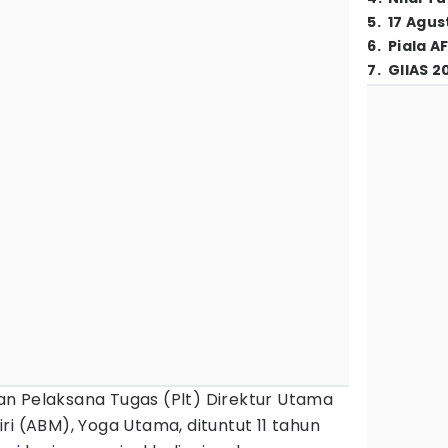
5
.
17 Agus
6
.
Piala A
7
.
GIIAS 2
n Pelaksana Tugas (Plt) Direktur Utama
ri (ABM), Yoga Utama, dituntut 11 tahun