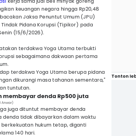
psi
kerja sama jual beli minyak goreng
ikan keuangan negara hingga Rp20,48
 dibacakan Jaksa Penuntut Umum (JPU)
 Tindak Pidana Korupsi (Tipikor) pada
Senin (15/6/2026).
takan terdakwa Yoga Utama terbukti
korupsi sebagaimana dakwaan pertama
mum.
adap terdakwa Yoga Utama berupa pidana
Tonton leb
engan dikurangi masa tahanan sementara,"
n tuntutan.
an membayar denda Rp500 juta
ul Anwar)
oga juga dituntut membayar denda
la denda tidak dibayarkan dalam waktu
n berkekuatan hukum tetap, diganti
lama 140 hari.