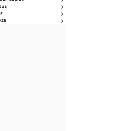
tus
FF
026