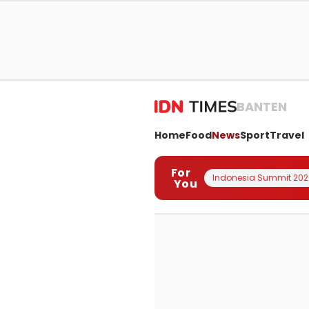
BANTEN
Home
Food
News
Sport
Travel
For
Indonesia Summit 202
You