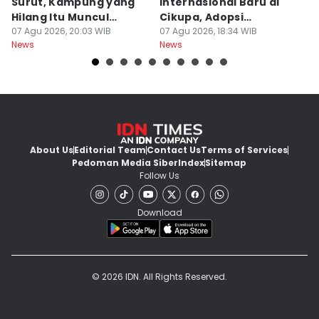
Surut, Kampung yang
Internasional Baru di
T
Hilang Itu Muncul
Cikupa, Adopsi
J
Kembali
07 Agu 2026, 20:03 WIB
Kurikulum Singapura
07 Agu 2026, 18:34 WIB
R
07
News
News
Ne
About Us
Editorial Team
Contact Us
Terms of Services
Pedoman Media Siber
Index
Sitemap
Follow Us
Download
© 2026 IDN. All Rights Reserved.