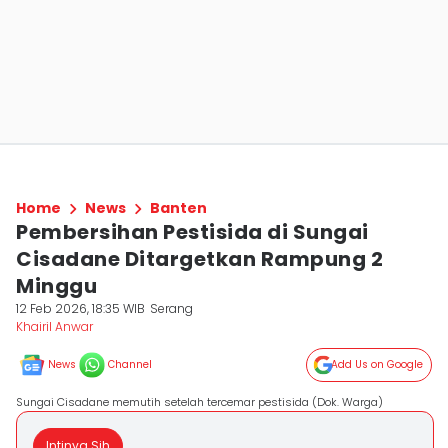
Home
News
Banten
Pembersihan Pestisida di Sungai
Cisadane Ditargetkan Rampung 2
Minggu
12 Feb 2026, 18:35 WIB
Serang
Khairil Anwar
News
Channel
Add Us on Google
Sungai Cisadane memutih setelah tercemar pestisida (Dok. Warga)
Intinya Sih