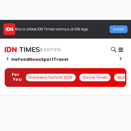
Baca artikel
IDN Times
lainnya di IDN App
Install
BANTEN
Home
Food
News
Sport
Travel
For
Indonesia Summit 2026
Soccer Times
Iklanin 
You