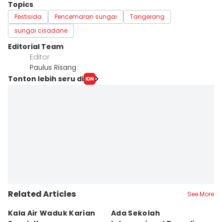
Topics
Pestisida
Pencemaran sungai
Tangerang
sungai cisadane
Editorial Team
Editor
Paulus Risang
Tonton lebih seru di
Related Articles
See More
Kala Air Waduk Karian
Ada Sekolah
D