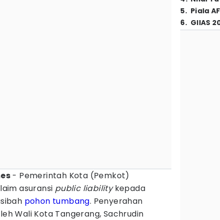
5
.
Piala A
6
.
GIIAS 2
mes
- Pemerintah Kota (Pemkot)
aim asuransi
public liability
kepada
usibah
pohon tumbang
. Penyerahan
oleh Wali Kota Tangerang, Sachrudin