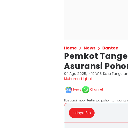
Home
News
Banten
Pemkot Tange
Asuransi Pohon
04 Agu 2025, 14:19 WIB
Kota Tangera
Muhamad Iqbal
News
Channel
Ilustrasi mobil tertimpa pohon tumbang.
Intinya Sih