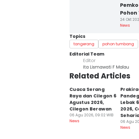
Pemkot
Pohon
24 Okt 202
News
Topics
tangerang
pohon tumbang
Editorial Team
Editor
Ita Lismawati F Malau
Related Articles
Cuaca Serang
Prakir
Raya dan Cilegon 6
Pandeg
Agustus 2026,
Lebak 
Cilegon Berawan
2026, 
06 Agu 2026, 09:02 WIB
Sehari
News
06 Agu 20
News