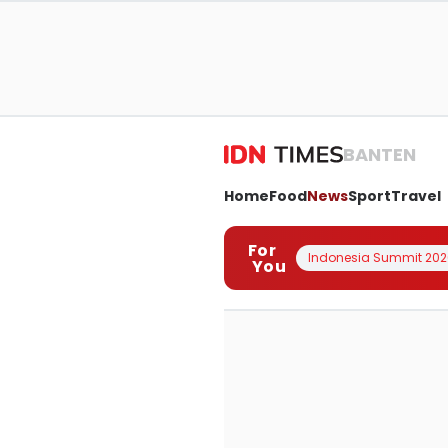
BANTEN
Home
Food
News
Sport
Travel
For
Indonesia Summit 202
You