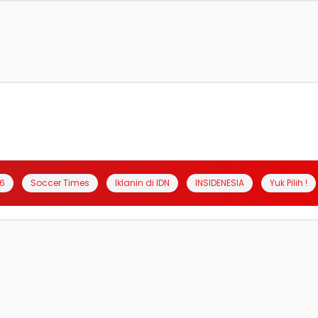
6
Soccer Times
Iklanin di IDN
INSIDENESIA
Yuk Pilih !