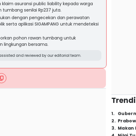
laim asuransi public liability kepada warga
tumbang senilai Rp237 juta.
lakukan dengan pengecekan dan perawatan
ik serta aplikasi SIGAMPANG untuk mendeteksi
aporkan pohon rawan tumbang untuk
n lingkungan bersama.
ssisted and reviewed by our editorial team.
Trendi
1
.
Gubern
2
.
Prabow
3
.
Makan B
4
.
Nilai T