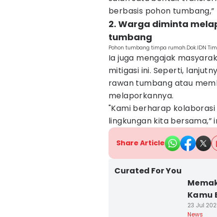
berbasis pohon tumbang,” 
2. Warga diminta mel
tumbang
Pohon tumbang timpa rumah.Dok.IDN Ti
Ia juga mengajak masyaraka
mitigasi ini. Seperti, lanj
rawan tumbang atau memb
melaporkannya.
"Kami berharap kolaborasi
lingkungan kita bersama,”
Share Article
Curated For You
Memaku
Kamu B
23 Jul 202
News