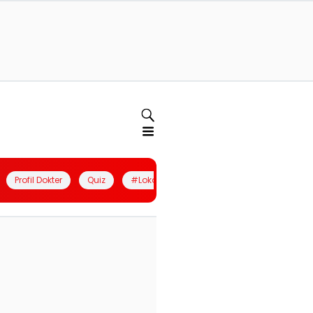
Profil Dokter
Quiz
#LokalBerdaya
Join Community