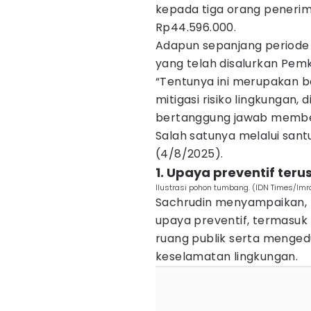
kepada tiga orang penerim
Rp44.596.000.
Adapun sepanjang periode J
yang telah disalurkan Pe
“Tentunya ini merupakan be
mitigasi risiko lingkungan
bertanggung jawab membe
Salah satunya melalui santu
(4/8/2025).
1. Upaya preventif teru
Ilustrasi pohon tumbang. (IDN Times/Imr
Sachrudin menyampaikan,
upaya preventif, termasu
ruang publik serta menge
keselamatan lingkungan.