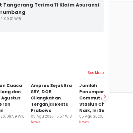
 Tangerang Terima 11 Klaim Asuransi
 Tumbang
4, 09:01 WIB
See More
aan Cuaca
Ampres Sejak Era
Jumlah
D
lang dan
SBY, DOB
Penumpang
Ka
6 Agustus
Cilangkahan
Commuter Line
P
Cerah
Terganjal Restu
Stasiun Citeras
W
an
Prabowo
Naik, Ini Sebabnya
05
Ne
26, 08:59 WIB
05 Agu 2026, 15:57 WIB
05 Agu 2026, 14:49 WIB
News
News