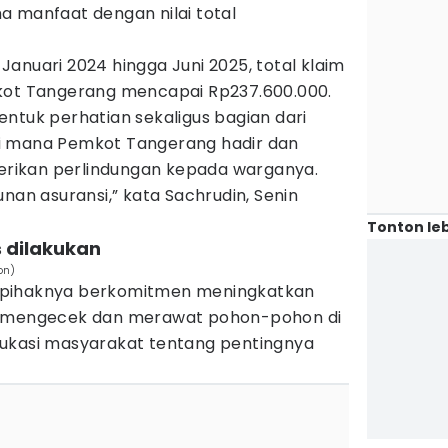
a manfaat dengan nilai total
anuari 2024 hingga Juni 2025, total klaim
mkot Tangerang mencapai Rp237.600.000.
ntuk perhatian sekaligus bagian dari
, di mana Pemkot Tangerang hadir dan
rikan perlindungan kepada warganya.
nan asuransi,” kata Sachrudin, Senin
Tonton leb
s dilakukan
on)
 pihaknya berkomitmen meningkatkan
k mengecek dan merawat pohon-pohon di
dukasi masyarakat tentang pentingnya