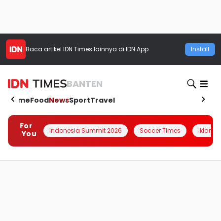
Baca artikel
IDN Times
lainnya di IDN App
Install
BANTEN
Home
Food
News
Sport
Travel
For
Indonesia Summit 2026
Soccer Times
Iklanin 
You