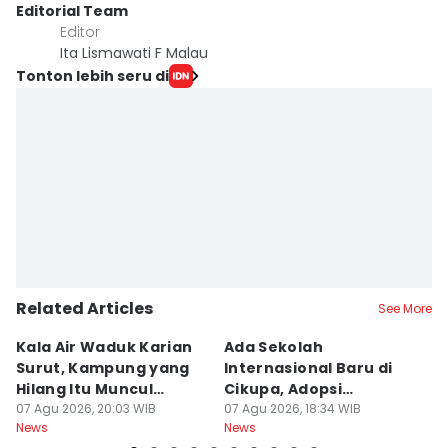
Editorial Team
Editor
Ita Lismawati F Malau
Tonton lebih seru di
Related Articles
See More
Kala Air Waduk Karian
Ada Sekolah
D
Surut, Kampung yang
Internasional Baru di
T
Hilang Itu Muncul
Cikupa, Adopsi
J
Kembali
07 Agu 2026, 20:03 WIB
Kurikulum Singapura
07 Agu 2026, 18:34 WIB
R
07
News
News
Ne