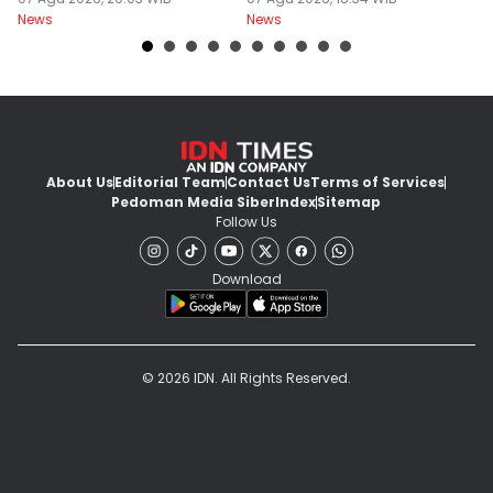
Kembali
Kurikulum Singapura
R
News
News
Ne
About Us
Editorial Team
Contact Us
Terms of Services
Pedoman Media Siber
Index
Sitemap
Follow Us
Download
© 2026 IDN. All Rights Reserved.