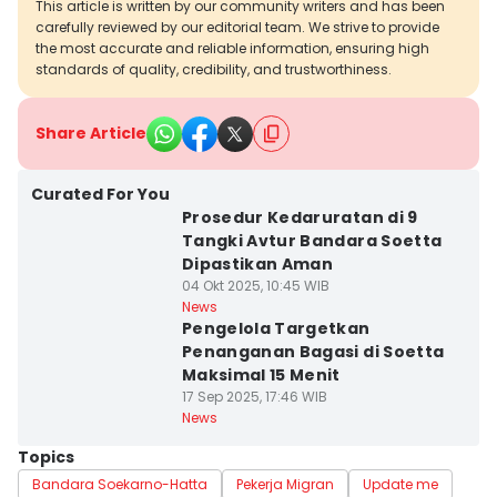
This article is written by our community writers and has been
carefully reviewed by our editorial team. We strive to provide
the most accurate and reliable information, ensuring high
standards of quality, credibility, and trustworthiness.
Share Article
Curated For You
Prosedur Kedaruratan di 9
Tangki Avtur Bandara Soetta
Dipastikan Aman
04 Okt 2025, 10:45 WIB
News
Pengelola Targetkan
Penanganan Bagasi di Soetta
Maksimal 15 Menit
17 Sep 2025, 17:46 WIB
News
Topics
Bandara Soekarno-Hatta
Pekerja Migran
Update me