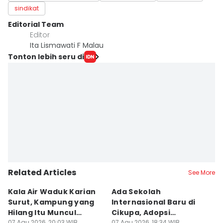
sindikat
Editorial Team
Editor
Ita Lismawati F Malau
Tonton lebih seru di
Related Articles
See More
Kala Air Waduk Karian
Ada Sekolah
D
Surut, Kampung yang
Internasional Baru di
T
Hilang Itu Muncul
Cikupa, Adopsi
J
07 Agu 2026, 20:03 WIB
07 Agu 2026, 18:34 WIB
07