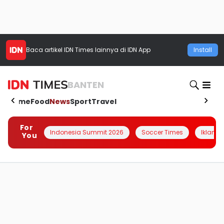
Baca artikel
IDN Times
lainnya di IDN App
Install
BANTEN
Home
Food
News
Sport
Travel
For
Indonesia Summit 2026
Soccer Times
Iklanin 
You