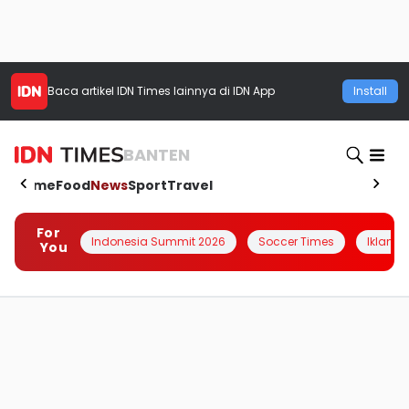
Baca artikel
IDN Times
lainnya di IDN App
Install
BANTEN
Home
Food
News
Sport
Travel
For
Indonesia Summit 2026
Soccer Times
Iklanin 
You