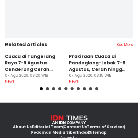
Related Articles
See More
Cuaca di Tangerang
Prakiraan Cuaca di
K
Raya 7-9 Agustus
Pandeglang-Lebak 7-9
K
Cenderung Cerah
Agustus, Cerah hingga
d
hingga Berawan
07 Agu 2026, 08:20 WIB
Berawan
07 Agu 2026, 08:15 WIB
T
06
News
News
Ne
About Us
Editorial Team
Contact Us
Terms of Services
Pedoman Media Siber
Index
Sitemap
Follow Us