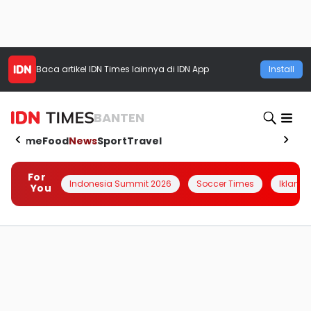
Baca artikel
IDN Times
lainnya di IDN App
Install
BANTEN
Home
Food
News
Sport
Travel
For
Indonesia Summit 2026
Soccer Times
Iklanin 
You