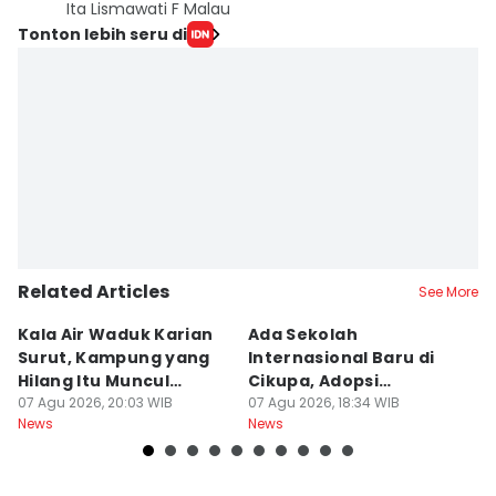
Ita Lismawati F Malau
Tonton lebih seru di
Related Articles
See More
Kala Air Waduk Karian
Ada Sekolah
D
Surut, Kampung yang
Internasional Baru di
T
Hilang Itu Muncul
Cikupa, Adopsi
J
Kembali
07 Agu 2026, 20:03 WIB
Kurikulum Singapura
07 Agu 2026, 18:34 WIB
R
07
News
News
Ne