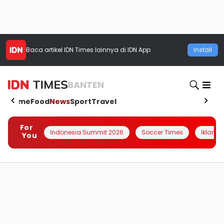
Baca artikel
IDN Times
lainnya di IDN App
Install
BANTEN
Home
Food
News
Sport
Travel
For
Indonesia Summit 2026
Soccer Times
Iklanin 
You