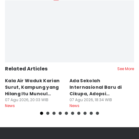
Related Articles
See More
Kala Air Waduk Karian
Ada Sekolah
D
Surut, Kampung yang
Internasional Baru di
T
Hilang Itu Muncul
Cikupa, Adopsi
J
Kembali
07 Agu 2026, 20:03 WIB
Kurikulum Singapura
07 Agu 2026, 18:34 WIB
R
07
News
News
Ne