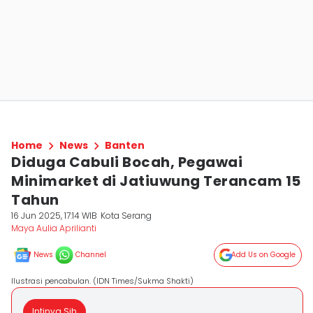
Home
News
Banten
Diduga Cabuli Bocah, Pegawai
Minimarket di Jatiuwung Terancam 15
Tahun
16 Jun 2025, 17:14 WIB
Kota Serang
Maya Aulia Aprilianti
News
Channel
Add Us on Google
Ilustrasi pencabulan. (IDN Times/Sukma Shakti)
Intinya Sih