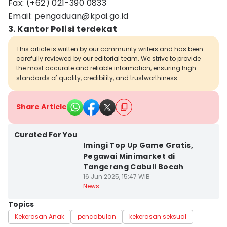
Fax: (+62) 021-390 0833
Email: pengaduan@kpai.go.id
3. Kantor Polisi terdekat
This article is written by our community writers and has been
carefully reviewed by our editorial team. We strive to provide
the most accurate and reliable information, ensuring high
standards of quality, credibility, and trustworthiness.
Share Article
Curated For You
Imingi Top Up Game Gratis,
Pegawai Minimarket di
Tangerang Cabuli Bocah
16 Jun 2025, 15:47 WIB
News
Topics
Kekerasan Anak
pencabulan
kekerasan seksual