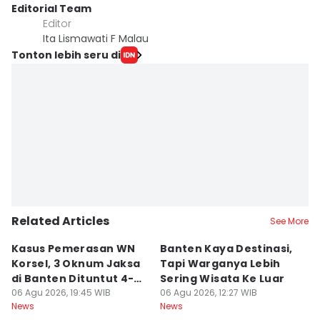
Editorial Team
Editor
Ita Lismawati F Malau
Tonton lebih seru di
Related Articles
See More
Kasus Pemerasan WN
Banten Kaya Destinasi,
R
Korsel, 3 Oknum Jaksa
Tapi Warganya Lebih
P
di Banten Dituntut 4-5
Sering Wisata Ke Luar
4
Tahun
06 Agu 2026, 19:45 WIB
06 Agu 2026, 12:27 WIB
K
06
News
News
Ne