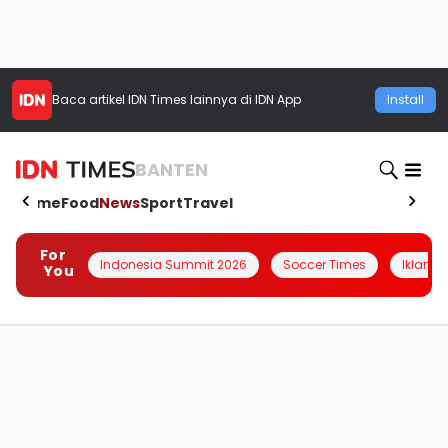
Baca artikel
IDN Times
lainnya di IDN App
Install
BANTEN
Home
Food
News
Sport
Travel
For
Indonesia Summit 2026
Soccer Times
Iklanin 
You