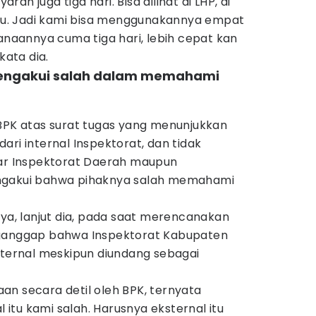
n juga tiga hari. Bisa dilihat di LHP, di
 itu. Jadi kami bisa menggunakannya empat
sanaannya cuma tiga hari, lebih cepat kan
kata dia.
 mengakui salah dalam memahami
 BPK atas surat tugas yang menunjukkan
ari internal Inspektorat, dan tidak
uar Inspektorat Daerah maupun
ngakui bahwa pihaknya salah memahami
, lanjut dia, pada saat merencanakan
nganggap bahwa Inspektorat Kabupaten
sternal meskipun diundang sebagai
an secara detil oleh BPK, ternyata
tu kami salah. Harusnya eksternal itu