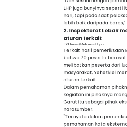
"Dan sesuai dengan pembayara
LHP juga bunyinya seperti
hari, tapi pada saat pelak
lebih baik daripada boros," 
2. Inspektorat Lebak
aturan terkait
IDN Times/Muhamad Iqbal
Terkait hasil pemeriksaan
bahwa 70 peserta berasal d
melibatkan peserta dari l
masyarakat, Yehezkiel me
aturan terkait.
Dalam pemahaman pihaknya
kegiatan ini pihaknya me
Garut itu sebagai pihak ek
narasumber.
"Ternyata dalam pemeriksa
pemahaman kata eksternal i