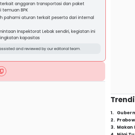
 terkait anggaran transportasi dan paket
di temuan BPK
ah pahami aturan terkait peserta dari internal
ntaan Inspektorat Lebak sendiri, kegiatan ini
ningkatan kapasitas
ssisted and reviewed by our editorial team.
Trendi
1
.
Gubern
2
.
Prabow
3
.
Makan B
4
.
Nilai T