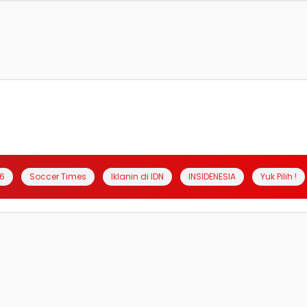
6
Soccer Times
Iklanin di IDN
INSIDENESIA
Yuk Pilih !