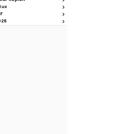
tus
FF
026