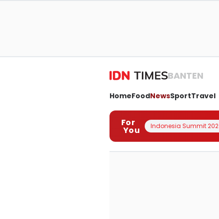
BANTEN
Home
Food
News
Sport
Travel
For
Indonesia Summit 202
You