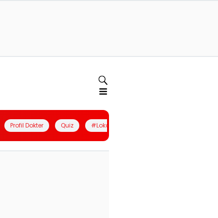
Profil Dokter
Quiz
#LokalBerdaya
Join Community