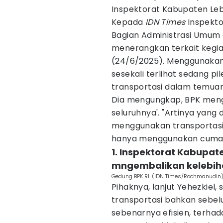
Inspektorat Kabupaten Le
Kepada
IDN Times
Inspekto
Bagian Administrasi Umum 
menerangkan terkait kegia
(24/6/2025). Menggunakan
sesekali terlihat sedang pi
transportasi dalam temuan
Dia mengungkap, BPK meng
seluruhnya'. "Artinya yang
menggunakan transportasi t
hanya menggunakan cuma sa
1. Inspektorat Kabupa
mngembalikan kelebih
Gedung BPK RI. (IDN Times/Rochmanudin
Pihaknya, lanjut Yehezkiel
transportasi bahkan sebelum
sebenarnya efisien, terha