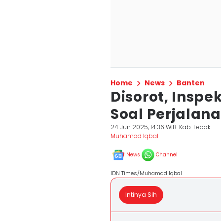
Home
News
Banten
Disorot, Inspe
Soal Perjalana
24 Jun 2025, 14:36 WIB
Kab. Lebak
Muhamad Iqbal
News
Channel
IDN Times/Muhamad Iqbal
Intinya Sih