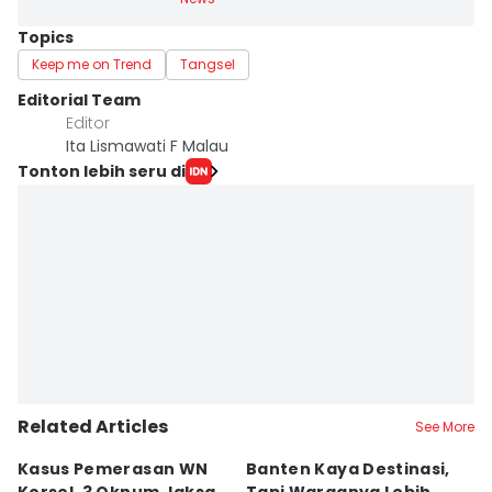
Topics
Keep me on Trend
Tangsel
Editorial Team
Editor
Ita Lismawati F Malau
Tonton lebih seru di
Related Articles
See More
Kasus Pemerasan WN
Banten Kaya Destinasi,
R