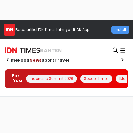
Baca artikel
IDN Times
lainnya di IDN App
Install
BANTEN
Home
Food
News
Sport
Travel
For
Indonesia Summit 2026
Soccer Times
Iklanin 
You