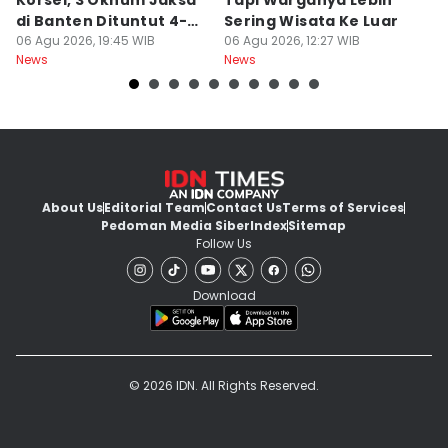
Korsel, 3 Oknum Jaksa
Tapi Warganya Lebih
P
di Banten Dituntut 4-5
Sering Wisata Ke Luar
4
Tahun
06 Agu 2026, 19:45 WIB
06 Agu 2026, 12:27 WIB
K
06
News
News
Ne
About Us
Editorial Team
Contact Us
Terms of Services
Pedoman Media Siber
Index
Sitemap
Follow Us
Download
© 2026 IDN. All Rights Reserved.