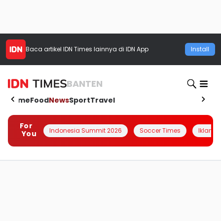
Baca artikel
IDN Times
lainnya di IDN App
Install
BANTEN
Home
Food
News
Sport
Travel
For
Indonesia Summit 2026
Soccer Times
Iklanin 
You