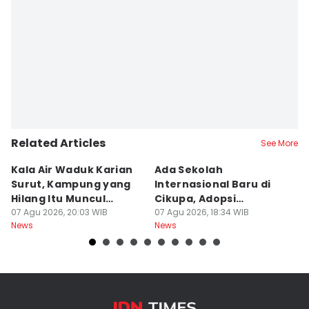
Related Articles
See More
Kala Air Waduk Karian
Ada Sekolah
D
Surut, Kampung yang
Internasional Baru di
T
Hilang Itu Muncul
Cikupa, Adopsi
J
Kembali
07 Agu 2026, 20:03 WIB
Kurikulum Singapura
07 Agu 2026, 18:34 WIB
R
07
News
News
Ne