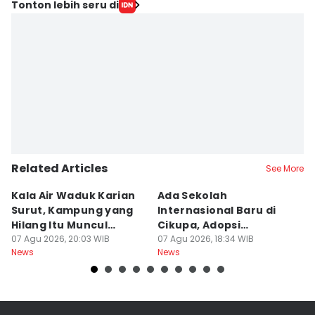
Tonton lebih seru di
Related Articles
See More
Kala Air Waduk Karian
Ada Sekolah
D
Surut, Kampung yang
Internasional Baru di
T
Hilang Itu Muncul
Cikupa, Adopsi
J
Kembali
07 Agu 2026, 20:03 WIB
Kurikulum Singapura
07 Agu 2026, 18:34 WIB
R
07
News
News
Ne