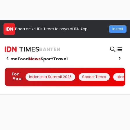
Baca artikel
IDN Times
lainnya di IDN App
Install
BANTEN
Home
Food
News
Sport
Travel
For
Indonesia Summit 2026
Soccer Times
Iklanin 
You