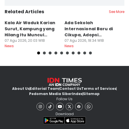
Related Articles
See More
Kala Air Waduk Karian
Ada Sekolah
D
Surut, Kampung yang
Internasional Baru di
T
Hilang Itu Muncul
Cikupa, Adopsi
J
Kembali
07 Agu 2026, 20:03 WIB
Kurikulum Singapura
07 Agu 2026, 18:34 WIB
R
07
News
News
Ne
About Us
Editorial Team
Contact Us
Terms of Services
Pedoman Media Siber
Index
Sitemap
Follow Us
Download