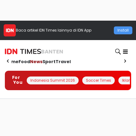
Baca artikel
IDN Times
lainnya di IDN App
Install
BANTEN
Home
Food
News
Sport
Travel
For
Indonesia Summit 2026
Soccer Times
Iklanin 
You