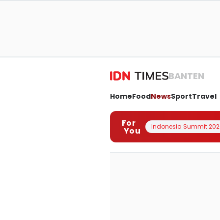
BANTEN
Home
Food
News
Sport
Travel
For
Indonesia Summit 202
You