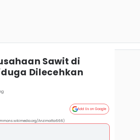
sahaan Sawit di
iduga Dilecehkan
ng
Add Us on Google
commons.wikimedia.org/Anzimatta666)