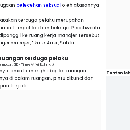
dugaan
pelecehan seksual
oleh atasannya
atakan terduga pelaku merupakan
aan tempat korban bekerja. Peristiwa itu
dipanggil ke ruang kerja manajer tersebut.
gai manajer,” kata Amir, Sabtu
i ruangan terduga pelaku
rempuan. (IDN Times/Arief Rahmat)
lnya diminta menghadap ke ruangan
Tonton leb
ya di dalam ruangan, pintu dikunci dan
un terjadi.