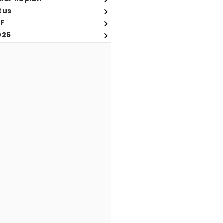
tus
FF
026