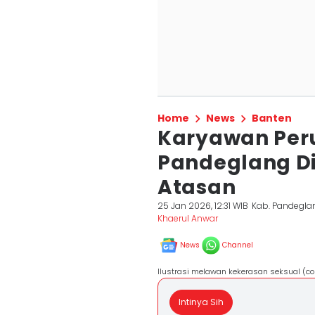
Home
News
Banten
Karyawan Peru
Pandeglang D
Atasan
25 Jan 2026, 12:31 WIB
Kab. Pandegla
Khaerul Anwar
News
Channel
Ilustrasi melawan kekerasan seksual (
Intinya Sih