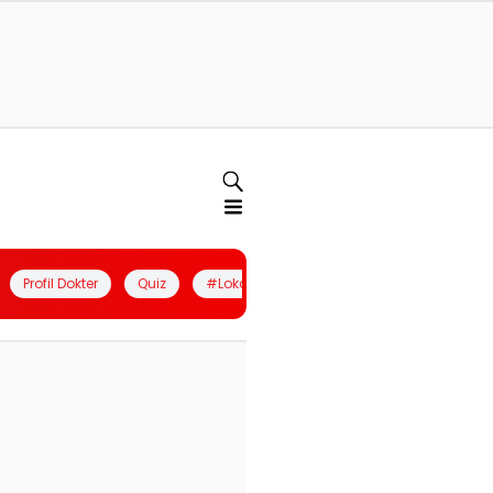
Profil Dokter
Quiz
#LokalBerdaya
Join Community