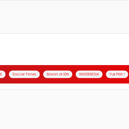
6
Soccer Times
Iklanin di IDN
INSIDENESIA
Yuk Pilih !