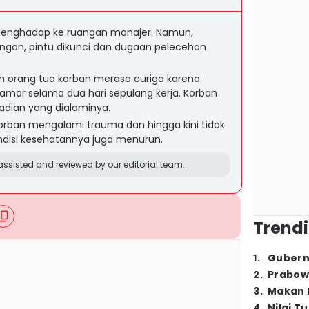
menghadap ke ruangan manajer. Namun,
ngan, pintu dikunci dan dugaan pelecehan
ah orang tua korban merasa curiga karena
kamar selama dua hari sepulang kerja. Korban
adian yang dialaminya.
 korban mengalami trauma dan hingga kini tidak
ondisi kesehatannya juga menurun.
ssisted and reviewed by our editorial team.
Trendi
1
.
Gubern
2
.
Prabow
3
.
Makan B
4
.
Nilai T