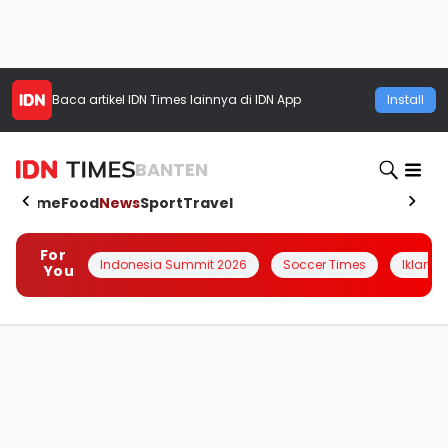
Baca artikel
IDN Times
lainnya di IDN App
Install
BANTEN
Home
Food
News
Sport
Travel
For
Indonesia Summit 2026
Soccer Times
Iklanin 
You