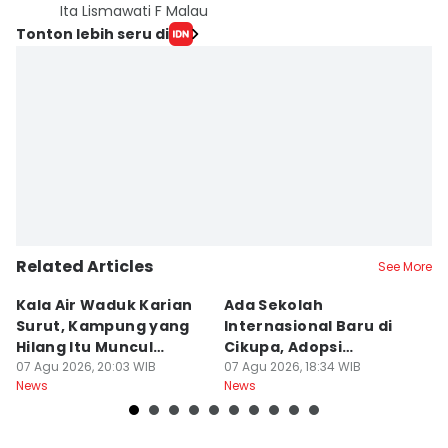
Ita Lismawati F Malau
Tonton lebih seru di
Related Articles
See More
Kala Air Waduk Karian
Ada Sekolah
D
Surut, Kampung yang
Internasional Baru di
T
Hilang Itu Muncul
Cikupa, Adopsi
J
Kembali
07 Agu 2026, 20:03 WIB
Kurikulum Singapura
07 Agu 2026, 18:34 WIB
R
07
News
News
Ne