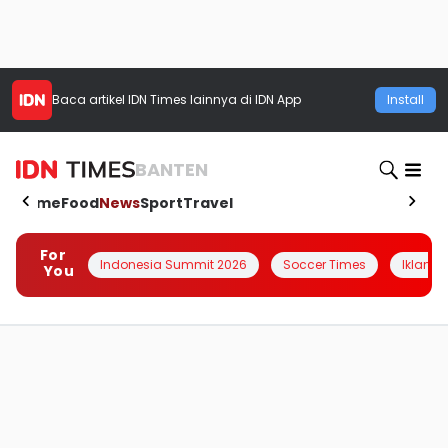
Baca artikel
IDN Times
lainnya di IDN App
Install
BANTEN
Home
Food
News
Sport
Travel
For
Indonesia Summit 2026
Soccer Times
Iklanin 
You