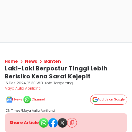
Home
News
Banten
Laki-Laki Berpostur Tinggi Lebih
Berisiko Kena Saraf Kejepit
15 Des 2024, 15:30 WIB
Kota Tangerang
Maya Aulia Aprilianti
News
Channel
Add Us on Google
IDN Times/Maya Aulia Aprilianti
Share Article