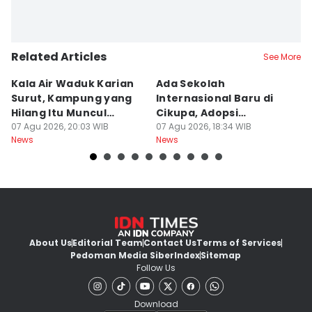
Related Articles
See More
Kala Air Waduk Karian
Ada Sekolah
D
Surut, Kampung yang
Internasional Baru di
T
Hilang Itu Muncul
Cikupa, Adopsi
J
Kembali
07 Agu 2026, 20:03 WIB
Kurikulum Singapura
07 Agu 2026, 18:34 WIB
R
07
News
News
Ne
About Us
Editorial Team
Contact Us
Terms of Services
Pedoman Media Siber
Index
Sitemap
Follow Us
Download