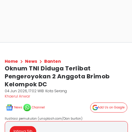
Home
News
Banten
Oknum TNI Diduga Terlibat
Pengeroyokan 2 Anggota Brimob
Kelompok DC
04 Jun 2026, 17:02 WIB
Kota Serang
Khaerul Anwar
News
Channel
Add Us on Google
Ilustrasi pemukulan (unsplash.com/Dan burton)
Intinya Sih