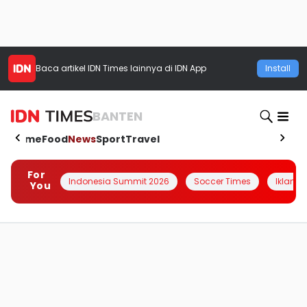
Baca artikel
IDN Times
lainnya di IDN App
Install
BANTEN
Home
Food
News
Sport
Travel
For
Indonesia Summit 2026
Soccer Times
Iklanin 
You