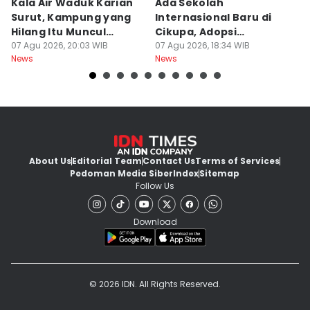
Kala Air Waduk Karian
Ada Sekolah
D
Surut, Kampung yang
Internasional Baru di
T
Hilang Itu Muncul
Cikupa, Adopsi
J
Kembali
07 Agu 2026, 20:03 WIB
Kurikulum Singapura
07 Agu 2026, 18:34 WIB
R
07
News
News
Ne
About Us
Editorial Team
Contact Us
Terms of Services
Pedoman Media Siber
Index
Sitemap
Follow Us
Download
© 2026 IDN. All Rights Reserved.