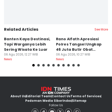
Related Articles
See More
Banten Kaya Destinasi,
Rano Alfath Apresiasi
P
Tapi Warganya Lebih
Polres Tangsel Ungkap
T
Sering Wisata Ke Luar
46 Juta Butir Obat
A
06 Agu 2026, 12:27 WIB
Keras
06 Agu 2026, 10:27 WIB
D
06
News
News
Ne
B
About Us
Editorial Team
Contact Us
Terms of Services
Pedoman Media Siber
Index
Sitemap
Follow Us