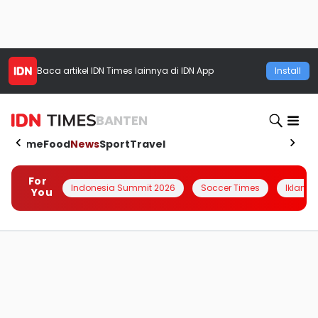
Baca artikel
IDN Times
lainnya di IDN App
Install
BANTEN
Home
Food
News
Sport
Travel
For
Indonesia Summit 2026
Soccer Times
Iklanin 
You