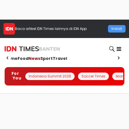
Baca artikel
IDN Times
lainnya di IDN App
Install
BANTEN
Home
Food
News
Sport
Travel
For
Indonesia Summit 2026
Soccer Times
Iklanin 
You