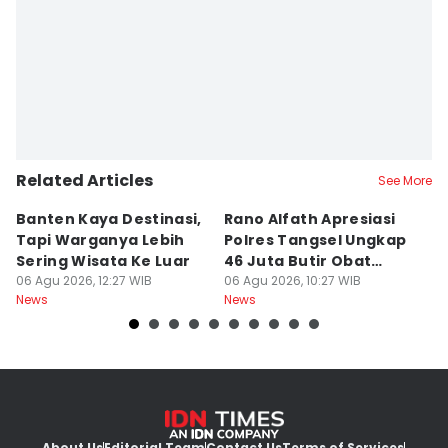
Related Articles
See More
Banten Kaya Destinasi,
Rano Alfath Apresiasi
P
Tapi Warganya Lebih
Polres Tangsel Ungkap
T
Sering Wisata Ke Luar
46 Juta Butir Obat
A
06 Agu 2026, 12:27 WIB
Keras
06 Agu 2026, 10:27 WIB
D
06
News
News
Ne
B
About Us
Editorial Team
Contact Us
Terms of Services