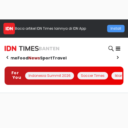
Baca artikel
IDN Times
lainnya di IDN App
Install
BANTEN
Home
Food
News
Sport
Travel
For
Indonesia Summit 2026
Soccer Times
Iklanin 
You