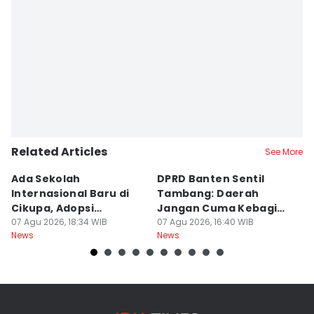
Related Articles
See More
Ada Sekolah
DPRD Banten Sentil
2
Internasional Baru di
Tambang: Daerah
K
Cikupa, Adopsi
Jangan Cuma Kebagian
I
Kurikulum Singapura
07 Agu 2026, 18:34 WIB
Rusaknya
07 Agu 2026, 16:40 WIB
D
07
News
News
Ne