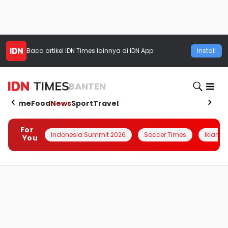
Baca artikel
IDN Times
lainnya di IDN App
Install
BANTEN
Home
Food
News
Sport
Travel
For
Indonesia Summit 2026
Soccer Times
Iklanin 
You