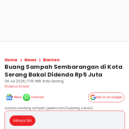
Home
News
Banten
Buang Sampah Sembarangan di Kota
Serang Bakal Didenda Rp5 Juta
06 Jul 2026, 17:35 WIB
Kota Serang
Khaerul Anwar
News
Channel
Add Us on Google
ilustrasi kantong sampah (pexels.com/Suparerg suksai)
Intinya Sih