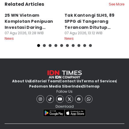
Related Articles
See More
25 WN Vietnam
Tak Kantongi SLHS, 89
P
Komplotan Penipuan
SPPG di Tangerang
T
Investasi Daring
Terancam Ditutup
8
Dideportasi
07 Agu 2026, 13:28 WIB
Permanen
07 Agu 2026, 13:12 WIB
Ai
07
News
News
Ne
About Us
Editorial Team
Contact Us
Terms of Services
Pedoman Media Siber
Index
Sitemap
Follow Us
Download