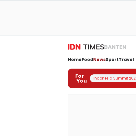
BANTEN
Home
Food
News
Sport
Travel
For
Indonesia Summit 202
You