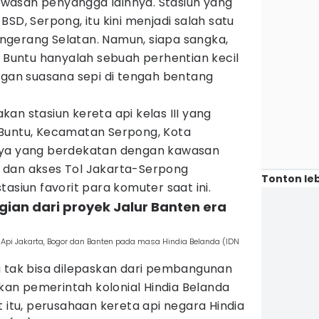
wasan penyangga lainnya. Stasiun yang
SD, Serpong, itu kini menjadi salah satu
Tangerang Selatan. Namun, siapa sangka,
a Buntu hanyalah sebuah perhentian kecil
ngan suasana sepi di tengah bentang
an stasiun kereta api kelas III yang
Buntu, Kecamatan Serpong, Kota
nya yang berdekatan dengan kawasan
 dan akses Tol Jakarta-Serpong
Tonton leb
asiun favorit para komuter saat ini.
gian dari proyek Jalur Banten era
ta Api Jakarta, Bogor dan Banten pada masa Hindia Belanda (IDN
u tak bisa dilepaskan dari pembangunan
ukan pemerintah kolonial Hindia Belanda
t itu, perusahaan kereta api negara Hindia