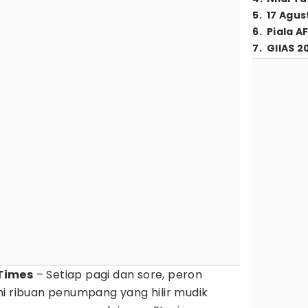
5
.
17 Agus
6
.
Piala A
7
.
GIIAS 2
Times
– Setiap pagi dan sore, peron
i ribuan penumpang yang hilir mudik