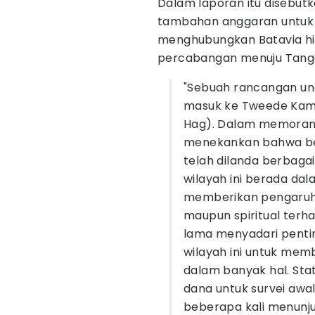
Dalam laporan itu disebut
tambahan anggaran untuk 
menghubungkan Batavia hi
percabangan menuju Tang
"Sebuah rancangan und
masuk ke Tweede Kame
Hag). Dalam memoran
menekankan bahwa beb
telah dilanda berbagai
wilayah ini berada d
memberikan pengaruh 
maupun spiritual terh
lama menyadari penti
wilayah ini untuk mem
dalam banyak hal. Sta
dana untuk survei awal
beberapa kali menunju