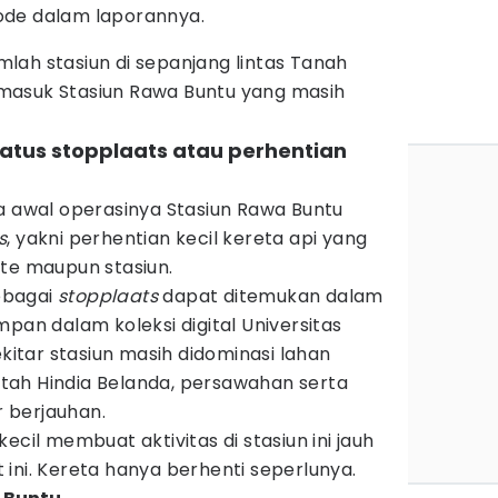
 Bode dalam laporannya.
jumlah stasiun di sepanjang lintas Tanah
masuk Stasiun Rawa Buntu yang masih
atus stopplaats atau perhentian
a awal operasinya Stasiun Rawa Buntu
s
, yakni perhentian kecil kereta api yang
lte maupun stasiun.
ebagai
stopplaats
dapat ditemukan dalam
mpan dalam koleksi digital Universitas
ekitar stasiun masih didominasi lahan
ah Hindia Belanda, persawahan serta
 berjauhan.
ecil membuat aktivitas di stasiun ini jauh
ini. Kereta hanya berhenti seperlunya.