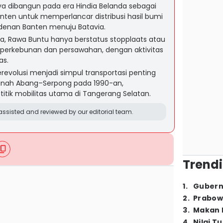
a dibangun pada era Hindia Belanda sebagai
anten untuk memperlancar distribusi hasil bumi
sidenan Banten menuju Batavia.
a, Rawa Buntu hanya berstatus stopplaats atau
h perkebunan dan persawahan, dengan aktivitas
as.
berevolusi menjadi simpul transportasi penting
r Tanah Abang–Serpong pada 1990-an,
titik mobilitas utama di Tangerang Selatan.
ssisted and reviewed by our editorial team.
Trendi
1
.
Gubern
2
.
Prabow
3
.
Makan B
4
.
Nilai T