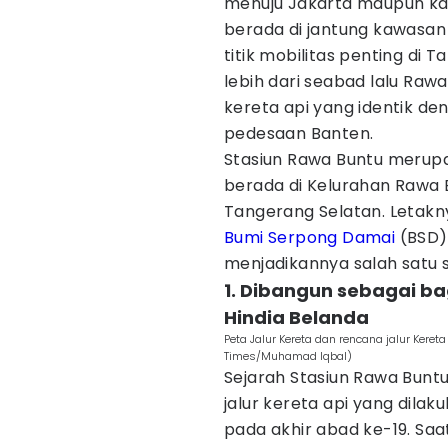
menuju Jakarta maupun ka
berada di jantung kawasan B
titik mobilitas penting di 
lebih dari seabad lalu Raw
kereta api yang identik de
pedesaan Banten.
Stasiun Rawa Buntu merupak
berada di Kelurahan Rawa 
Tangerang Selatan. Letak
Bumi Serpong Damai
(BSD)
menjadikannya salah satu st
1. Dibangun sebagai ba
Hindia Belanda
Peta Jalur Kereta dan rencana jalur Kere
Times/Muhamad Iqbal)
Sejarah Stasiun Rawa Bunt
jalur kereta api yang dilak
pada akhir abad ke-19. Saa