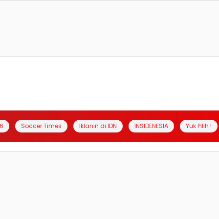
6
Soccer Times
Iklanin di IDN
INSIDENESIA
Yuk Pilih !