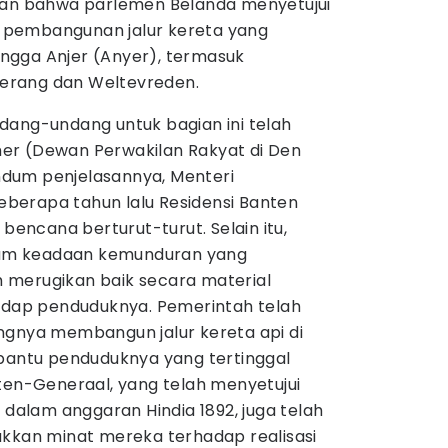
kan bahwa parlemen Belanda menyetujui
pembangunan jalur kereta yang
ngga Anjer (Anyer), termasuk
erang dan Weltevreden.
ang-undang untuk bagian ini telah
r (Dewan Perwakilan Rakyat di Den
dum penjelasannya, Menteri
erapa tahun lalu Residensi Banten
 bencana berturut-turut. Selain itu,
alam keadaan kemunduran yang
merugikan baik secara material
adap penduduknya. Pemerintah telah
ngnya membangun jalur kereta api di
bantu penduduknya yang tertinggal
ten-Generaal, yang telah menyetujui
 dalam anggaran Hindia 1892, juga telah
kkan minat mereka terhadap realisasi