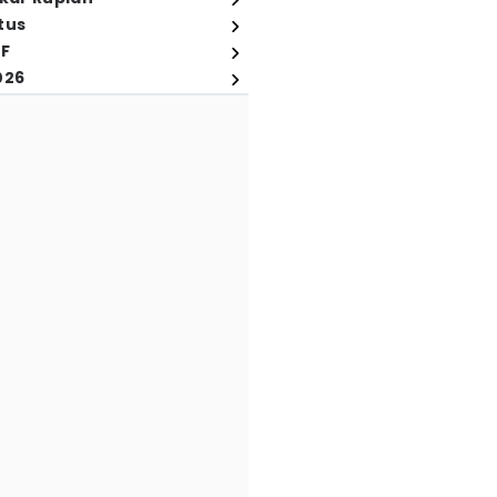
tus
FF
026