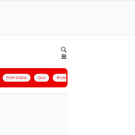
Profil Dokter
Quiz
#LokalBerdaya
Join Community