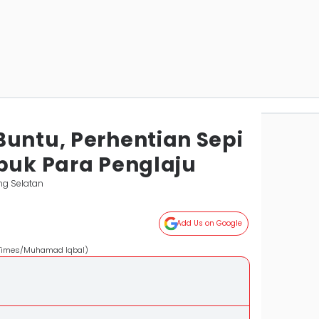
Buntu, Perhentian Sepi
ibuk Para Penglaju
ng Selatan
Add Us on Google
 Times/Muhamad Iqbal)