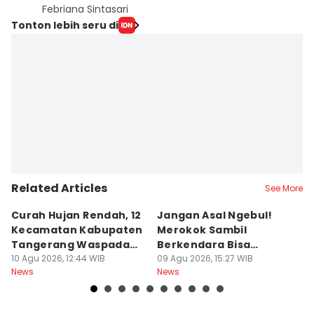
Febriana Sintasari
Tonton lebih seru di
Related Articles
See More
Curah Hujan Rendah, 12
Jangan Asal Ngebul!
P
Kecamatan Kabupaten
Merokok Sambil
D
Tangerang Waspada
Berkendara Bisa
h
Kekeringan
10 Agu 2026, 12:44 WIB
Didenda Rp750 Ribu
09 Agu 2026, 15:27 WIB
09
News
News
Ne