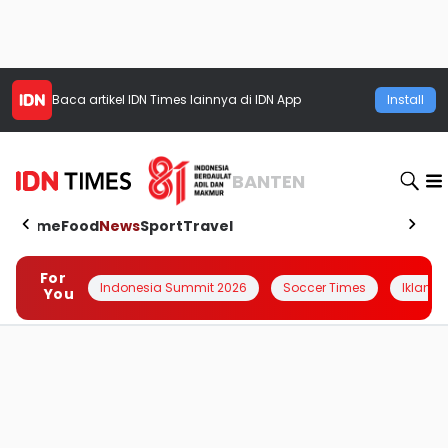
Baca artikel
IDN Times
lainnya di IDN App
Install
BANTEN
Home
Food
News
Sport
Travel
For
Indonesia Summit 2026
Soccer Times
Iklanin 
You