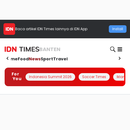
Baca artikel
IDN Times
lainnya di IDN App
Install
BANTEN
Home
Food
News
Sport
Travel
For
Indonesia Summit 2026
Soccer Times
Iklanin 
You