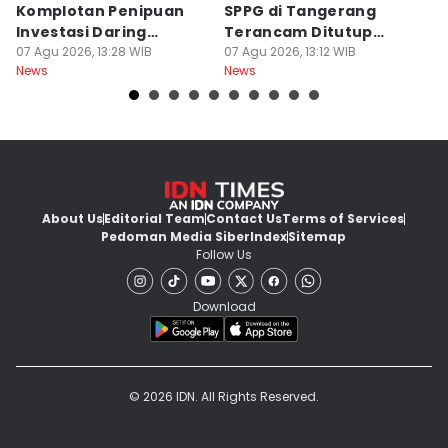
Komplotan Penipuan
SPPG di Tangerang
T
Investasi Daring
Terancam Ditutup
8
Dideportasi
07 Agu 2026, 13:28 WIB
Permanen
07 Agu 2026, 13:12 WIB
Ai
07
News
News
Ne
About Us
Editorial Team
Contact Us
Terms of Services
Pedoman Media Siber
Index
Sitemap
Follow Us
Download
© 2026 IDN. All Rights Reserved.