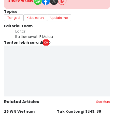
Share Article
Topics
Tangsel
Kebakaran
Update me
Editorial Team
Editor
Ita Lismawati F Malau
Tonton lebih seru di
Related Articles
See More
25 WN Vietnam
Tak Kantongi SLHS, 89
P