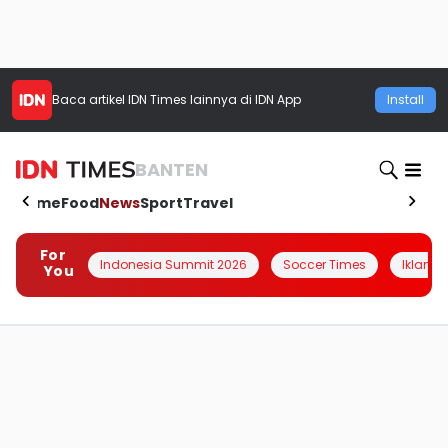
Baca artikel
IDN Times
lainnya di IDN App
Install
BANTEN
Home
Food
News
Sport
Travel
For
Indonesia Summit 2026
Soccer Times
Iklanin 
You