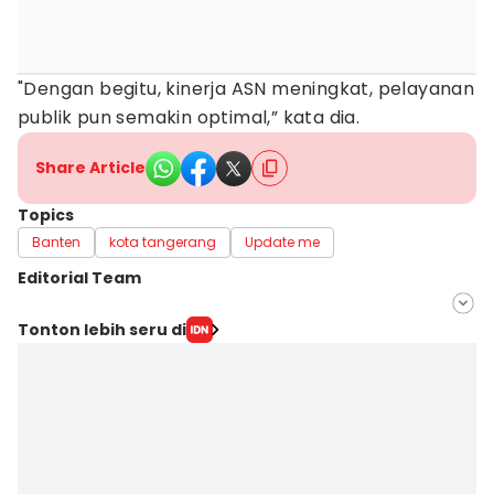
"Dengan begitu, kinerja ASN meningkat, pelayanan
publik pun semakin optimal,” kata dia.
Share Article
Topics
Banten
kota tangerang
Update me
Editorial Team
Editor
Tonton lebih seru di
Irma Yudistirani
Editor
Muhamad Iqbal