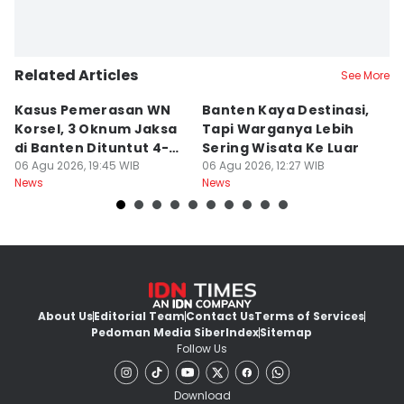
Related Articles
See More
Kasus Pemerasan WN
Banten Kaya Destinasi,
R
Korsel, 3 Oknum Jaksa
Tapi Warganya Lebih
P
di Banten Dituntut 4-5
Sering Wisata Ke Luar
4
Tahun
06 Agu 2026, 19:45 WIB
06 Agu 2026, 12:27 WIB
K
06
News
News
Ne
About Us
Editorial Team
Contact Us
Terms of Services
Pedoman Media Siber
Index
Sitemap
Follow Us
Download