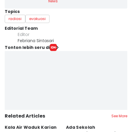
News
Topics
radiasi
evakuasi
Editorial Team
Editor
Febriana Sintasari
Tonton lebih seru di
Related Articles
See More
Kala Air Waduk Karian
Ada Sekolah
D