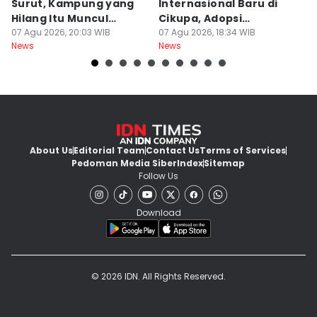
Surut, Kampung yang
Internasional Baru di
T
Hilang Itu Muncul
Cikupa, Adopsi
J
Kembali
07 Agu 2026, 20:03 WIB
Kurikulum Singapura
07 Agu 2026, 18:34 WIB
R
07
News
News
Ne
About Us
Editorial Team
Contact Us
Terms of Services
Pedoman Media Siber
Index
Sitemap
Follow Us
Download
© 2026 IDN. All Rights Reserved.