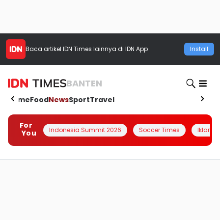
Baca artikel
IDN Times
lainnya di IDN App
Install
BANTEN
Home
Food
News
Sport
Travel
For
Indonesia Summit 2026
Soccer Times
Iklanin 
You