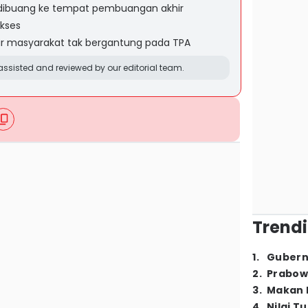
dibuang ke tempat pembuangan akhir
ukses
gar masyarakat tak bergantung pada TPA
ssisted and reviewed by our editorial team.
Trendi
1
.
Gubern
2
.
Prabow
3
.
Makan B
4
.
Nilai T