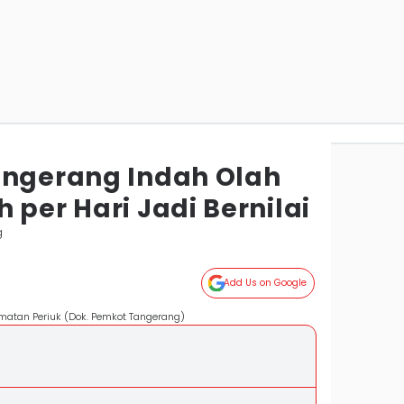
angerang Indah Olah
 per Hari Jadi Bernilai
g
Add Us on Google
matan Periuk (Dok. Pemkot Tangerang)