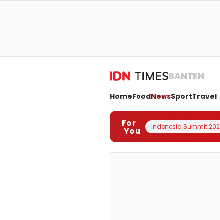
BANTEN
Home
Food
News
Sport
Travel
For
Indonesia Summit 202
You