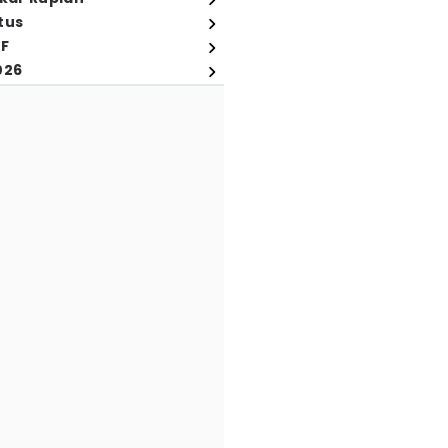
tus
FF
026