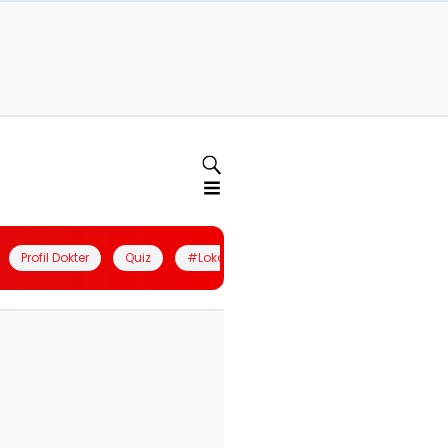
Profil Dokter
Quiz
#LokalBerdaya
Join Community