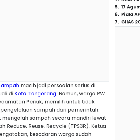
5
.
17 Agus
6
.
Piala A
7
.
GIIAS 2
Sampah
masih jadi persoalan serius di
ali di
Kota Tangerang
. Namun, warga RW
Kecamatan Periuk, memilih untuk tidak
pengelolaan sampah dari pemerintah.
k mengolah sampah secara mandiri lewat
 Reduce, Reuse, Recycle (TPS3R). Ketua
mengatakan, kesadaran warga sudah