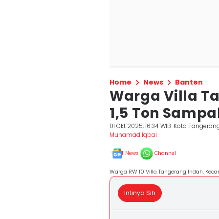
Home
News
Banten
Warga Villa T
1,5 Ton Sampah
01 Okt 2025, 16:34 WIB
Kota Tangeran
Muhamad Iqbal
News
Channel
Warga RW 10 Villa Tangerang Indah, Keca
Intinya Sih