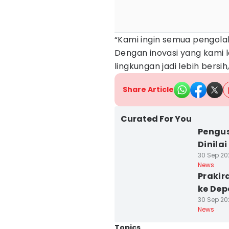
“Kami ingin semua pengola
Dengan inovasi yang kami 
lingkungan jadi lebih bersi
Share Article
Curated For You
Pengus
Dinila
30 Sep 20
News
Prakir
ke De
30 Sep 20
News
Topics