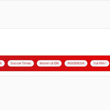
6
Soccer Times
Iklanin di IDN
INSIDENESIA
Yuk Pilih !