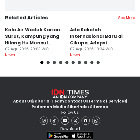
Related Articles
See More
Kala Air Waduk Karian
Ada Sekolah
D
Surut, Kampung yang
Internasional Baru di
T
Hilang Itu Muncul
Cikupa, Adopsi
J
Kembali
07 Agu 2026, 20:03 WIB
Kurikulum Singapura
07 Agu 2026, 18:34 WIB
R
07
News
News
Ne
About Us
Editorial Team
Contact Us
Terms of Services
Pedoman Media Siber
Index
Sitemap
Follow Us
Download