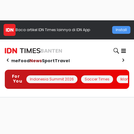
Baca artikel
IDN Times
lainnya di IDN App
Install
BANTEN
Home
Food
News
Sport
Travel
For
Indonesia Summit 2026
Soccer Times
Iklanin 
You