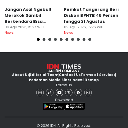
Jangan Asal Ngebul!
Pemkot Tangerang Beri
5
Merokok Sambil
Diskon BPHTB 45 Persen
K
Berkendara Bisa
hingga 31 Agustus
d
Didenda Rp750 Ribu
09 Agu 2026, 15:27 WIB
09 Agu 2026, 15:26 WIB
09
News
News
Ne
About Us
Editorial Team
Contact Us
Terms of Services
Pedoman Media Siber
Index
Sitemap
Follow Us
Download
© 2026 IDN. All Rights Reserved.