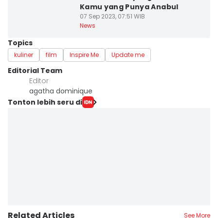
Kamu yang Punya Anabul
07 Sep 2023, 07:51 WIB
News
Topics
kuliner
film
Inspire Me
Update me
Editorial Team
Editor
agatha dominique
Tonton lebih seru di
Related Articles
See More