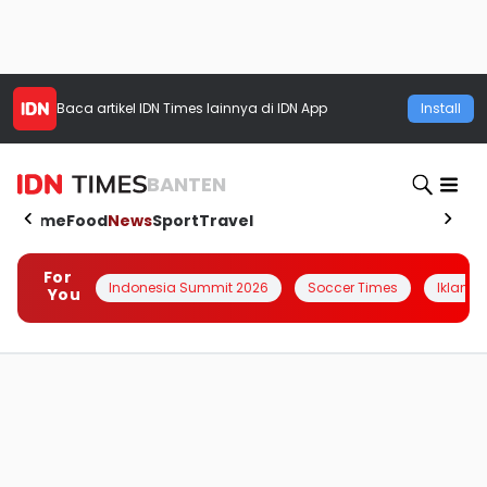
Baca artikel
IDN Times
lainnya di IDN App
Install
BANTEN
Home
Food
News
Sport
Travel
For
Indonesia Summit 2026
Soccer Times
Iklanin 
You