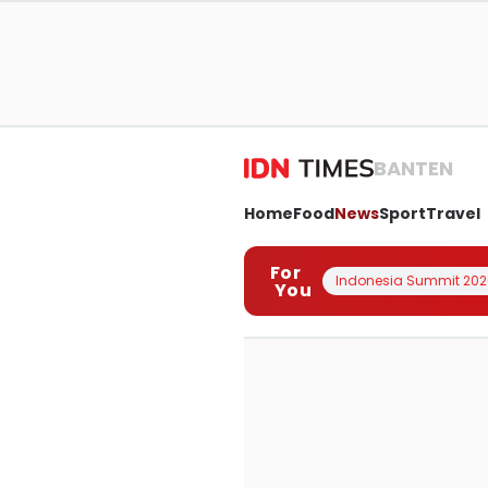
BANTEN
Home
Food
News
Sport
Travel
For
Indonesia Summit 202
You