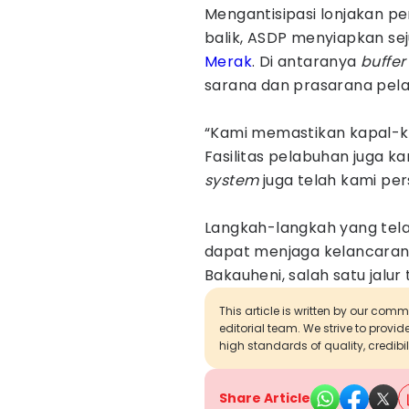
Mengantisipasi lonjakan 
balik, ASDP menyiapkan sej
Merak
. Di antaranya
buffer
sarana dan prasarana pel
“Kami memastikan kapal-kap
Fasilitas pelabuhan juga k
system
juga telah kami pers
Langkah-langkah yang tela
dapat menjaga kelancaran
Bakauheni, salah satu jalur
This article is written by our com
editorial team. We strive to provi
high standards of quality, credibil
Share Article