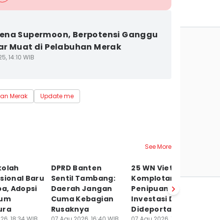
ena Supermoon, Berpotensi Ganggu
r Muat di Pelabuhan Merak
5, 14:10 WIB
an Merak
Update me
See More
kolah
DPRD Banten
25 WN Vietnam
T
sional Baru
Sentil Tambang:
Komplotan
89
pa, Adopsi
Daerah Jangan
Penipuan
T
lum
Cuma Kebagian
Investasi Daring
T
ura
Rusaknya
Dideportasi
P
26, 18:34 WIB
07 Agu 2026, 16:40 WIB
07 Agu 2026, 13:28 WIB
07