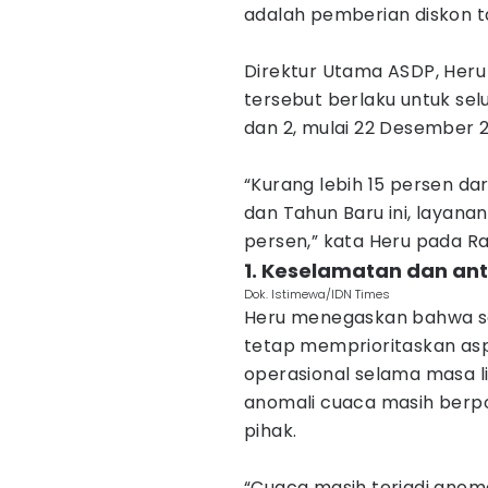
adalah pemberian diskon t
Direktur Utama ASDP, Her
tersebut berlaku untuk selu
dan 2, mulai 22 Desember 2
“Kurang lebih 15 persen dari
dan Tahun Baru ini, layanan
persen,” kata Heru pada Ra
1. Keselamatan dan anti
Dok. Istimewa/IDN Times
Heru menegaskan bahwa sel
tetap memprioritaskan as
operasional selama masa l
anomali cuaca masih berpot
pihak.
“Cuaca masih terjadi anom