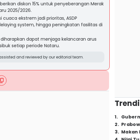
berikan diskon 15% untuk penyeberangan Merak
aru 2025/2026.
 cuaca ekstrem jadi prioritas, ASDP
laying system, hingga peningkatan fasilitas di
 diharapkan dapat menjaga kelancaran arus
sibuk setiap periode Nataru.
ssisted and reviewed by our editorial team.
Trendi
1
.
Gubern
2
.
Prabow
3
.
Makan B
4
.
Nilai T