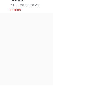
Brand
7 Aug 2026, 11:00 WIB
English
ak Kantongi SLHS,
Peringati HUT RI,
Prakiraan Cuaca
 SPPG di
Pemkot
Serang Raya dan
angerang
Tangerang Beri
Cilegon 7-9
erancam Ditutup
Diskon 81 Persen
Agutus, Cerah
ermanen
Sambungan Air
hingga Berawan
 Agu 2026, 13:12 WIB
Bersih
07 Agu 2026, 11:02 WIB