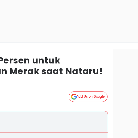
 Persen untuk
n Merak saat Nataru!
Add Us on Google