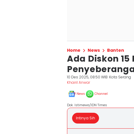
Home
News
Banten
Ada Diskon 15
Penyeberanga
10 Des 2025, 08:50 WIB
Kota Serang
Khairil Anwar
News
Channel
Dok. Istimewa/IDN Times
Intinya Sih