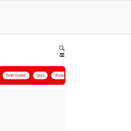
Profil Dokter
Quiz
#LokalBerdaya
Join Community