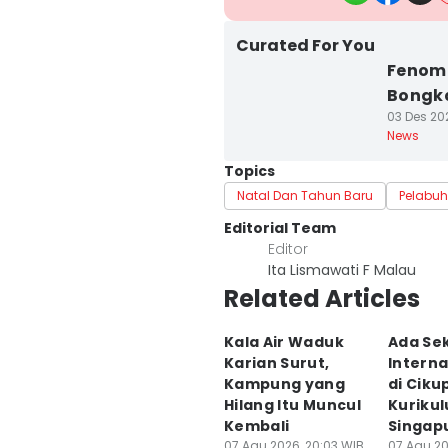
Curated For You
Fenom
Bongka
03 Des 202
News
Topics
Natal Dan Tahun Baru
Pelabuh
Editorial Team
Editor
Ita Lismawati F Malau
Related Articles
Kala Air Waduk
Ada Se
Karian Surut,
Interna
Kampung yang
di Ciku
Hilang Itu Muncul
Kuriku
Kembali
Singap
07 Agu 2026, 20:03 WIB
07 Agu 20