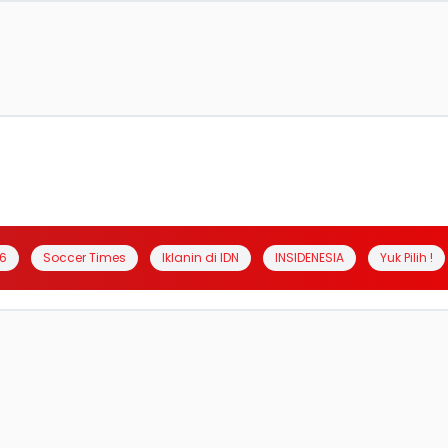
6
Soccer Times
Iklanin di IDN
INSIDENESIA
Yuk Pilih !