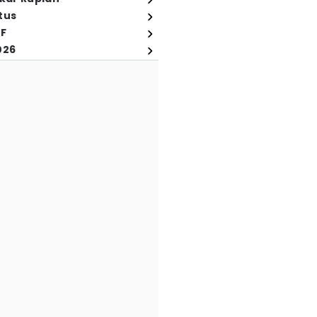
tus
FF
026