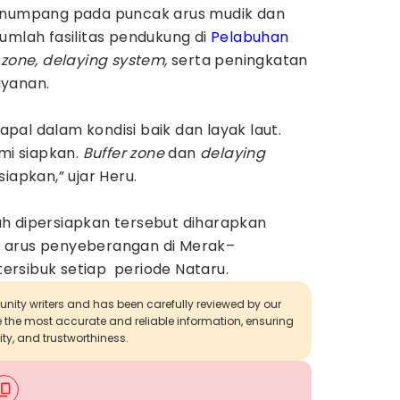
penumpang pada puncak arus mudik dan
umlah fasilitas pendukung di
Pelabuhan
 zone, delaying system,
serta peningkatan
ayanan.
al dalam kondisi baik dan layak laut.
ami siapkan.
Buffer zone
dan
delaying
iapkan,” ujar Heru.
h dipersiapkan tersebut diharapkan
 arus penyeberangan di Merak–
 tersibuk setiap periode Nataru.
munity writers and has been carefully reviewed by our
de the most accurate and reliable information, ensuring
ity, and trustworthiness.