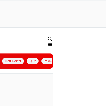
Profil Dokter
Quiz
#LokalBerdaya
Join Community