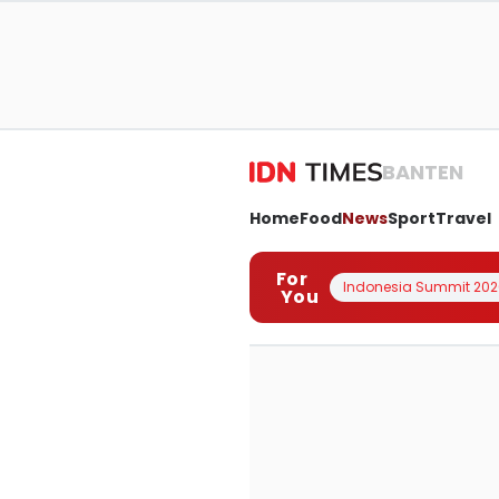
BANTEN
Home
Food
News
Sport
Travel
For
Indonesia Summit 202
You