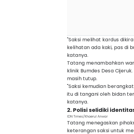
"Saksi melihat kardus diki
kelihatan ada kaki, pas di b
katanya.
Tatang menambahkan warg
klinik Bumdes Desa Cijeruk
masih tutup.
"Saksi kemudian berangkat 
itu di tangani oleh bidan t
katanya.
2. Polisi selidiki ident
IDN Times/Khaerul Anwar
Tatang menegaskan pihakn
keterangan saksi untuk me