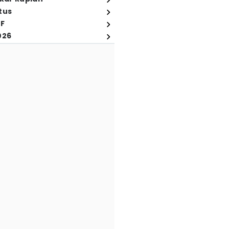
tus
FF
026