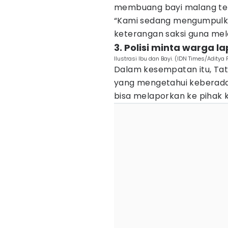
membuang bayi malang te
“Kami sedang mengumpulkan
keterangan saksi guna mel
3. Polisi minta warga l
Ilustrasi Ibu dan Bayi. (IDN Times/Aditya
Dalam kesempatan itu, T
yang mengetahui keberada
bisa melaporkan ke pihak k