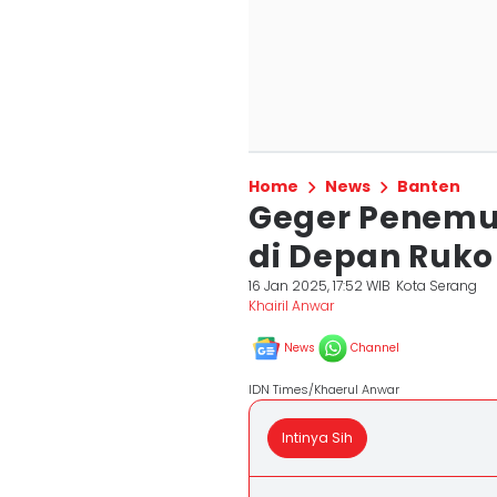
Home
News
Banten
Geger Penemu
di Depan Ruk
16 Jan 2025, 17:52 WIB
Kota Serang
Khairil Anwar
News
Channel
IDN Times/Khaerul Anwar
Intinya Sih