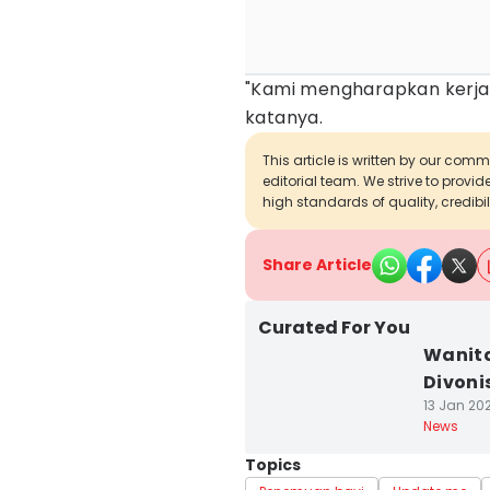
"Kami mengharapkan kerja 
katanya.
This article is written by our com
editorial team. We strive to provi
high standards of quality, credibil
Share Article
Curated For You
Wanita
Divoni
13 Jan 202
News
Topics