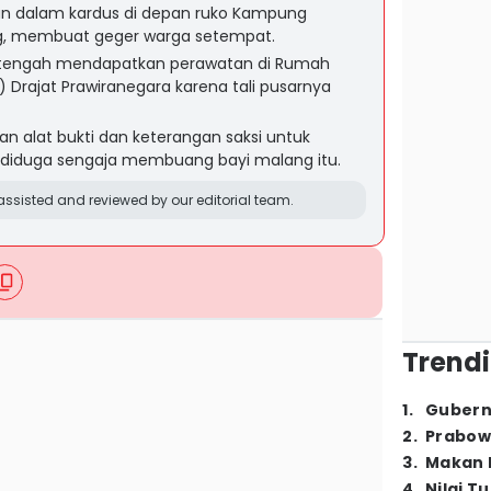
 dalam kardus di depan ruko Kampung
ng, membuat geger warga setempat.
 tengah mendapatkan perawatan di Rumah
Drajat Prawiranegara karena tali pusarnya
n alat bukti dan keterangan saksi untuk
diduga sengaja membuang bayi malang itu.
ssisted and reviewed by our editorial team.
Trendi
1
.
Gubern
2
.
Prabow
3
.
Makan B
4
.
Nilai T