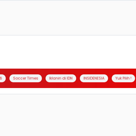
6
Soccer Times
Iklanin di IDN
INSIDENESIA
Yuk Pilih !