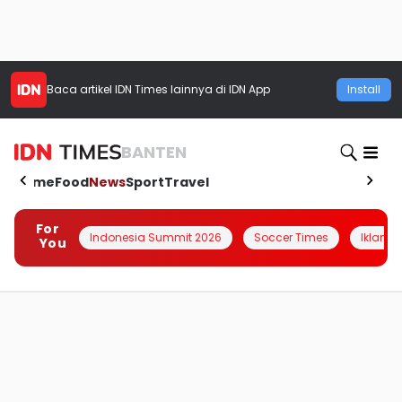
Baca artikel
IDN Times
lainnya di IDN App
Install
BANTEN
Home
Food
News
Sport
Travel
For
Indonesia Summit 2026
Soccer Times
Iklanin 
You