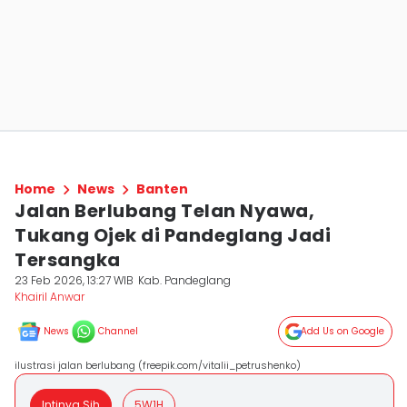
Home
News
Banten
Jalan Berlubang Telan Nyawa,
Tukang Ojek di Pandeglang Jadi
Tersangka
23 Feb 2026, 13:27 WIB
Kab. Pandeglang
Khairil Anwar
News
Channel
Add Us on Google
ilustrasi jalan berlubang (freepik.com/vitalii_petrushenko)
Intinya Sih
5W1H