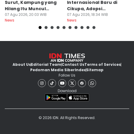
Surut, Kampung yang
Internasional Baru di
T
Hilang Itu Muncul
Cikupa, Adopsi
J
Kembali
07 Agu 2026, 20:03 WIB
Kurikulum Singapura
07 Agu 2026, 18:34 WIB
R
07
News
News
Ne
About Us
Editorial Team
Contact Us
Terms of Services
Pedoman Media Siber
Index
Sitemap
Follow Us
Download
© 2026 IDN. All Rights Reserved.