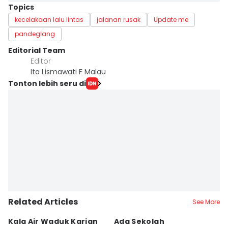
Topics
kecelakaan lalu lintas
jalanan rusak
Update me
pandeglang
Editorial Team
Editor
Ita Lismawati F Malau
Tonton lebih seru di
Related Articles
See More
Kala Air Waduk Karian
Ada Sekolah
D