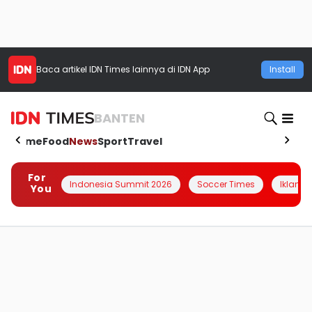
Baca artikel
IDN Times
lainnya di IDN App
Install
BANTEN
Home
Food
News
Sport
Travel
For
Indonesia Summit 2026
Soccer Times
Iklanin 
You