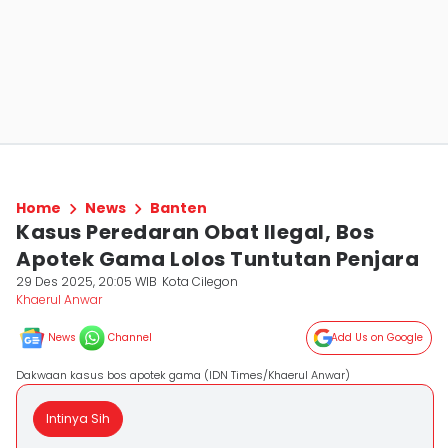
Home
News
Banten
Kasus Peredaran Obat Ilegal, Bos
Apotek Gama Lolos Tuntutan Penjara
29 Des 2025, 20:05 WIB
Kota Cilegon
Khaerul Anwar
News
Channel
Add Us on Google
Dakwaan kasus bos apotek gama (IDN Times/Khaerul Anwar)
Intinya Sih