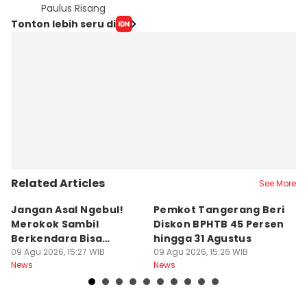
Paulus Risang
Tonton lebih seru di
Related Articles
See More
Jangan Asal Ngebul!
Pemkot Tangerang Beri
5
Merokok Sambil
Diskon BPHTB 45 Persen
K
Berkendara Bisa
hingga 31 Agustus
d
Didenda Rp750 Ribu
09 Agu 2026, 15:27 WIB
09 Agu 2026, 15:26 WIB
09
News
News
Ne