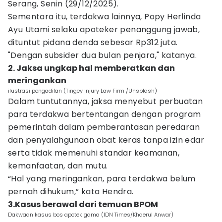
Serang, Senin (29/12/2025).
Sementara itu, terdakwa lainnya, Popy Herlinda
Ayu Utami selaku apoteker penanggung jawab,
dituntut pidana denda sebesar Rp312 juta.
"Dengan subsider dua bulan penjara," katanya.
2. Jaksa ungkap hal memberatkan dan
meringankan
ilustrasi pengadilan (Tingey Injury Law Firm /Unsplash)
Dalam tuntutannya, jaksa menyebut perbuatan
para terdakwa bertentangan dengan program
pemerintah dalam pemberantasan peredaran
dan penyalahgunaan obat keras tanpa izin edar
serta tidak memenuhi standar keamanan,
kemanfaatan, dan mutu.
“Hal yang meringankan, para terdakwa belum
pernah dihukum,” kata Hendra.
3.Kasus berawal dari temuan BPOM
Dakwaan kasus bos apotek gama (IDN Times/Khaerul Anwar)