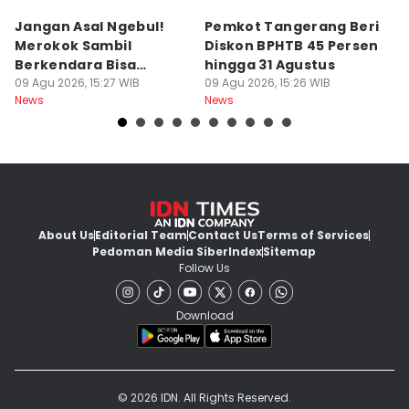
Jangan Asal Ngebul!
Pemkot Tangerang Beri
5
Merokok Sambil
Diskon BPHTB 45 Persen
K
Berkendara Bisa
hingga 31 Agustus
d
Didenda Rp750 Ribu
09 Agu 2026, 15:27 WIB
09 Agu 2026, 15:26 WIB
09
News
News
Ne
About Us
Editorial Team
Contact Us
Terms of Services
Pedoman Media Siber
Index
Sitemap
Follow Us
Download
© 2026 IDN. All Rights Reserved.