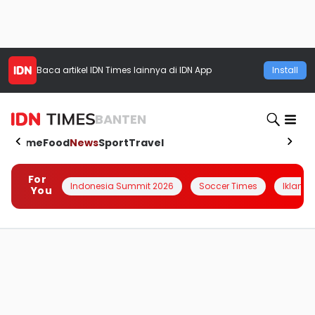
Baca artikel
IDN Times
lainnya di IDN App
Install
BANTEN
Home
Food
News
Sport
Travel
For
Indonesia Summit 2026
Soccer Times
Iklanin 
You