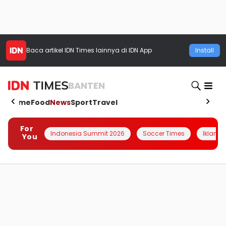
Baca artikel
IDN Times
lainnya di IDN App
Install
BANTEN
Home
Food
News
Sport
Travel
For
Indonesia Summit 2026
Soccer Times
Iklanin 
You