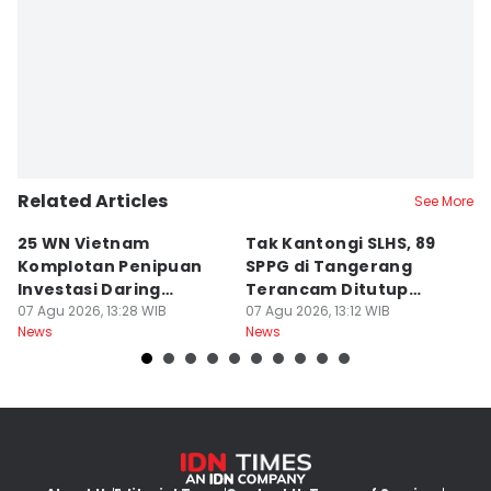
Related Articles
See More
25 WN Vietnam
Tak Kantongi SLHS, 89
P
Komplotan Penipuan
SPPG di Tangerang
T
Investasi Daring
Terancam Ditutup
8
Dideportasi
07 Agu 2026, 13:28 WIB
Permanen
07 Agu 2026, 13:12 WIB
Ai
07
News
News
Ne