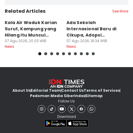
Related Articles
See More
Kala Air Waduk Karian
Ada Sekolah
D
Surut, Kampung yang
Internasional Baru di
T
Hilang Itu Muncul
Cikupa, Adopsi
J
Kembali
07 Agu 2026, 20:03 WIB
Kurikulum Singapura
07 Agu 2026, 18:34 WIB
R
07
News
News
Ne
About Us
Editorial Team
Contact Us
Terms of Services
Pedoman Media Siber
Index
Sitemap
Follow Us
Download