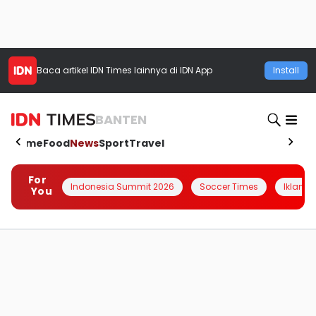
Baca artikel
IDN Times
lainnya di IDN App
Install
BANTEN
Home
Food
News
Sport
Travel
For
Indonesia Summit 2026
Soccer Times
Iklanin 
You