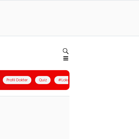
Profil Dokter
Quiz
#LokalBerdaya
Join Community