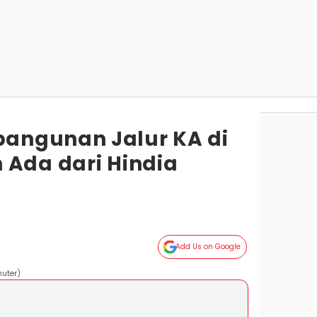
angunan Jalur KA di
 Ada dari Hindia
Add Us on Google
muter)