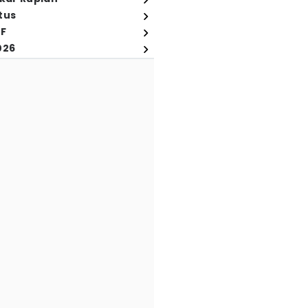
tus
FF
026