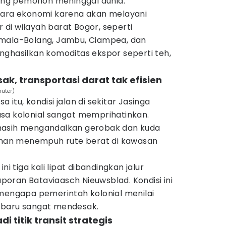
sang pemohon meninggal dunia.
 secara ekonomi karena akan melayani
di wilayah barat Bogor, seperti
umala-Bolang, Jambu, Ciampea, dan
nghasilkan komoditas ekspor seperti teh,
usak, transportasi darat tak efisien
muter)
itu, kondisi jalan di sekitar Jasinga
sa kolonial sangat memprihatinkan.
masih mengandalkan gerobak dan kuda
lahan menempuh rute berat di kawasan
ni tiga kali lipat dibandingkan jalur
laporan Bataviaasch Nieuwsblad. Kondisi ini
 mengapa pemerintah kolonial menilai
 baru sangat mendesak.
i titik transit strategis