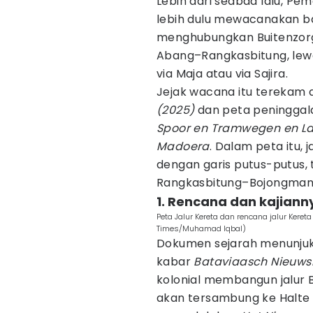
Lebih dari seabad lalu, Pem
lebih dulu mewacanakan b
menghubungkan Buitenzorg
Abang–Rangkasbitung, lewa
via Maja atau via Sajira.
Jejak wacana itu terekam
(2025)
dan peta peninggala
Spoor en Tramwegen en La
Madoera
. Dalam peta itu,
dengan garis putus-putus,
Rangkasbitung–Bojongmani
1. Rencana dan kajiann
Peta Jalur Kereta dan rencana jalur Kere
Times/Muhamad Iqbal)
Dokumen sejarah menunjukk
kabar
Bataviaasch Nieuw
kolonial membangun jalur
akan tersambung ke Halte 