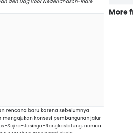
van den Dag voor Nederlandsch-Indië
More 
kan rencana baru karena sebelumnya
 mengajukan konsesi pembangunan jalur
as–Sajira–Jasinga–Rangkasbitung, namun