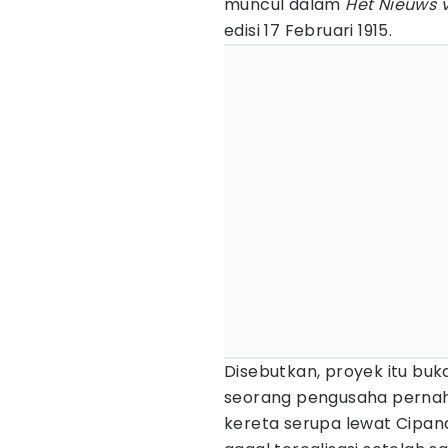
muncul dalam
Het Nieuws 
edisi 17 Februari 1915.
Disebutkan, proyek itu bu
seorang pengusaha pernah
kereta serupa lewat Cipan