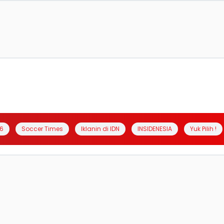
6
Soccer Times
Iklanin di IDN
INSIDENESIA
Yuk Pilih !