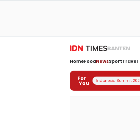
BANTEN
Home
Food
News
Sport
Travel
For
Indonesia Summit 202
You