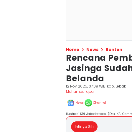
Home
News
Banten
Rencana Pemb
Jasinga Sudah
Belanda
12 Nov 2025, 07:09 WIB
Kab. Lebak
Muhamad Iqbal
News
Channel
Ilustrasi KRL Jabodetabek. (Dok. KAI Com
Intinya Sih