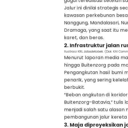
gagal terealisasi setelah 
Jalur ini dinilai strategis
kawasan perkebunan besar 
Nanggung, Mandalasari, N
Dramaga, yang saat itu me
karet, dan beras.
2. Infrastruktur jalan r
Ilustrasi KRL Jabodetabek. (Dok. KAI Com
Menurut laporan media masa 
hingga Buitenzorg pada ma
Pengangkutan hasil bumi 
penarik, yang sering kele
berbukit.
“Beban angkutan di koridor i
Buitenzorg–Batavia,” tulis 
menjadi salah satu alasan
pembangunan jalur kereta
3. Maja diproyeksikan jad