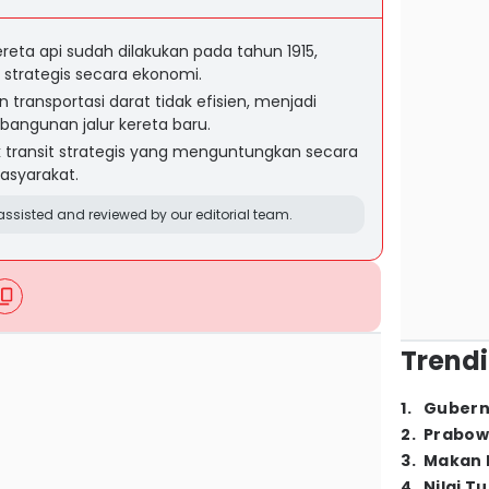
ereta api sudah dilakukan pada tahun 1915,
 strategis secara ekonomi.
an transportasi darat tidak efisien, menjadi
ngunan jalur kereta baru.
tik transit strategis yang menguntungkan secara
asyarakat.
ssisted and reviewed by our editorial team.
Trendi
1
.
Gubern
2
.
Prabow
3
.
Makan B
4
.
Nilai T