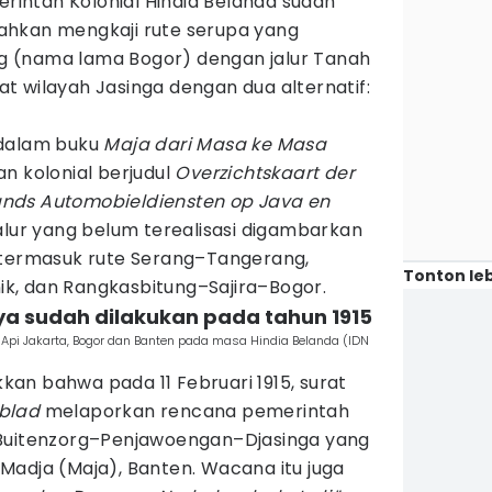
erintah Kolonial Hindia Belanda sudah
ahkan mengkaji rute serupa yang
 (nama lama Bogor) dengan jalur Tanah
t wilayah Jasinga dengan dua alternatif:
 dalam buku
Maja dari Masa ke Masa
n kolonial berjudul
Overzichtskaart der
nds Automobieldiensten op Java en
 jalur yang belum terealisasi digambarkan
 termasuk rute Serang–Tangerang,
Tonton leb
k, dan Rangkasbitung–Sajira–Bogor.
ya sudah dilakukan pada tahun 1915
ta Api Jakarta, Bogor dan Banten pada masa Hindia Belanda (IDN
an bahwa pada 11 Februari 1915, surat
sblad
melaporkan rencana pemerintah
 Buitenzorg–Penjawoengan–Djasinga yang
Madja (Maja), Banten. Wacana itu juga