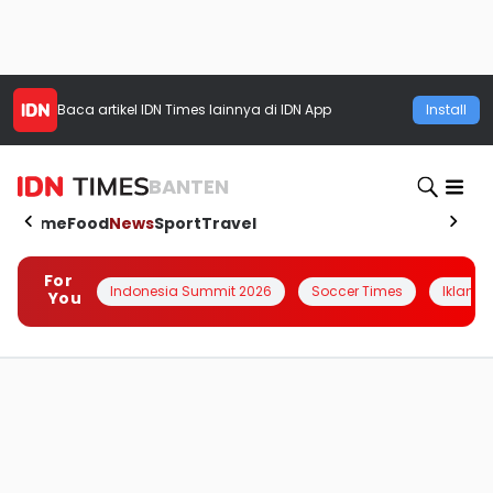
Baca artikel
IDN Times
lainnya di IDN App
Install
BANTEN
Home
Food
News
Sport
Travel
For
Indonesia Summit 2026
Soccer Times
Iklanin 
You