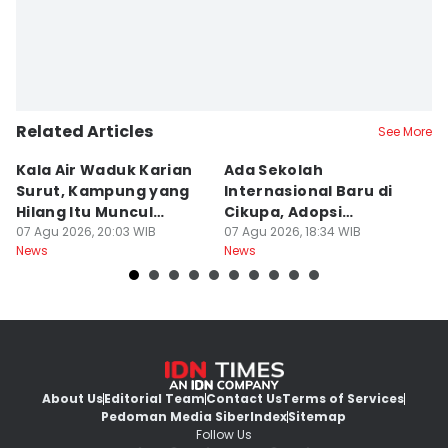
Related Articles
See More
Kala Air Waduk Karian
Ada Sekolah
D
Surut, Kampung yang
Internasional Baru di
T
Hilang Itu Muncul
Cikupa, Adopsi
J
Kembali
07 Agu 2026, 20:03 WIB
Kurikulum Singapura
07 Agu 2026, 18:34 WIB
R
07
News
News
Ne
About Us
Editorial Team
Contact Us
Terms of Services
Pedoman Media Siber
Index
Sitemap
Follow Us