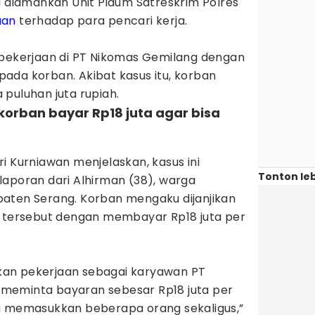
u diamankan Unit Pidum Satreskrim Polres
uan
terhadap para pencari kerja.
 pekerjaan di PT Nikomas Gemilang dengan
ada korban. Akibat kasus itu, korban
puluhan juta rupiah.
korban bayar Rp18 juta agar bisa
i Kurniawan menjelaskan, kasus ini
Tonton leb
laporan dari Alhirman (38), warga
aten Serang. Korban mengaku dijanjikan
n tersebut dengan membayar Rp18 juta per
an pekerjaan sebagai karyawan PT
meminta bayaran sebesar Rp18 juta per
a memasukkan beberapa orang sekaligus,”