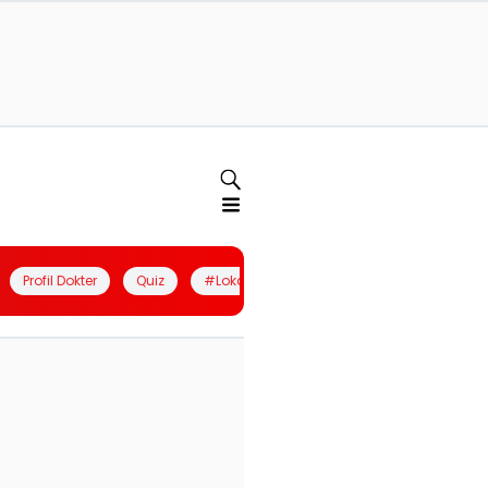
Profil Dokter
Quiz
#LokalBerdaya
Join Community