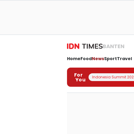
BANTEN
Home
Food
News
Sport
Travel
For
Indonesia Summit 202
You