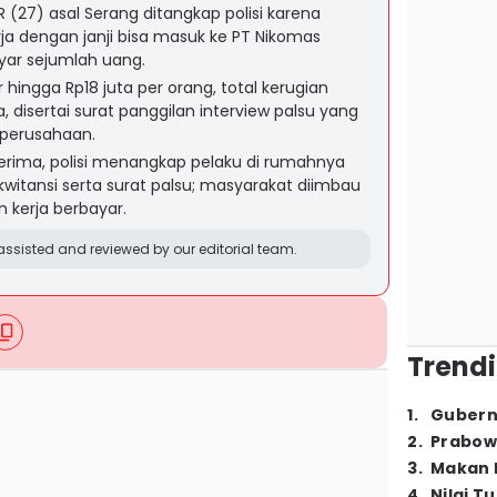
R (27) asal Serang ditangkap polisi karena
ja dengan janji bisa masuk ke PT Nikomas
ar sejumlah uang.
ingga Rp18 juta per orang, total kerugian
, disertai surat panggilan interview palsu yang
 perusahaan.
terima, polisi menangkap pelaku di rumahnya
kwitansi serta surat palsu; masyarakat diimbau
 kerja berbayar.
ssisted and reviewed by our editorial team.
Trendi
1
.
Gubern
2
.
Prabow
3
.
Makan B
4
.
Nilai T