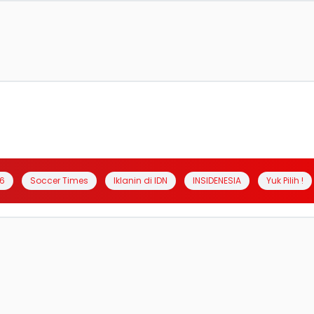
6
Soccer Times
Iklanin di IDN
INSIDENESIA
Yuk Pilih !