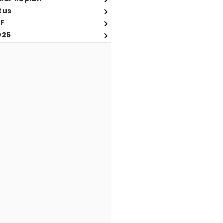
tus
FF
026