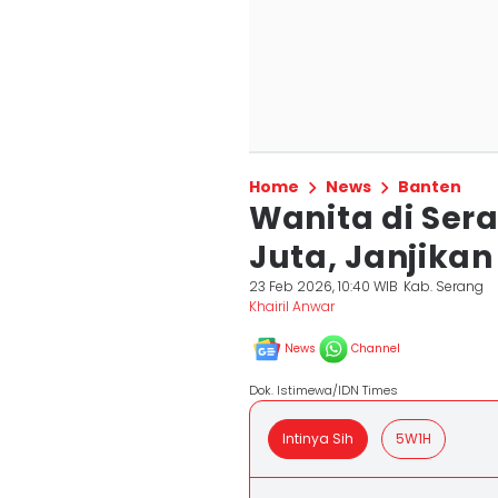
Home
News
Banten
Wanita di Ser
Juta, Janjikan 
23 Feb 2026, 10:40 WIB
Kab. Serang
Khairil Anwar
News
Channel
Dok. Istimewa/IDN Times
Intinya Sih
5W1H