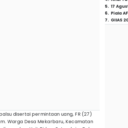
5
.
17 Agus
6
.
Piala A
7
.
GIIAS 2
 palsu disertai permintaan uang, FR (27)
kum. Warga Desa Mekarbaru, Kecamatan