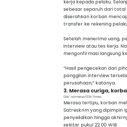
kerja kepada pelaku. Sela
sebesar separuh dari total
diserahkan korban mencapa
transfer ke rekening pelaku
Setelah menerima uang, pe
interview atau tes kerja. 
mengonfirmasi langsung k
“Hasil pengecekan dari p
panggilan interview terseb
perusahaan,” katanya.
3. Merasa curiga, korba
Dok. Istimewa/IDN Times
Merasa tertipu, korban mel
Satreskrim yang dipimpin 
penyelidikan hingga akhir
sekitar pukul 22.00 WIB.