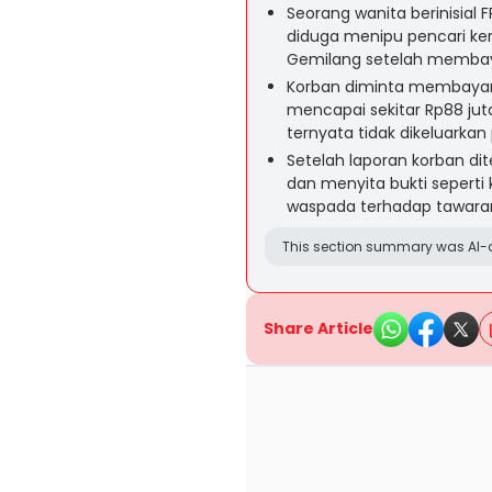
Seorang wanita berinisial F
diduga menipu pencari ker
Gemilang setelah membay
Korban diminta membayar h
mencapai sekitar Rp88 juta
ternyata tidak dikeluarkan
Setelah laporan korban di
dan menyita bukti seperti 
waspada terhadap tawaran
This section summary was AI-a
Share Article