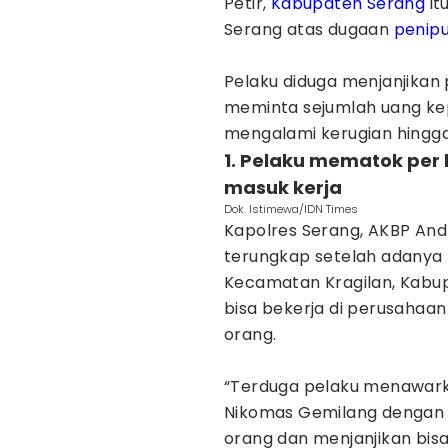
Petir,
Kabupaten Serang
it
Serang atas dugaan
penip
Pelaku diduga menjanjikan
meminta sejumlah uang kep
mengalami kerugian hingga 
1. Pelaku mematok per 
masuk kerja
Dok. Istimewa/IDN Times
Kapolres Serang, AKBP Andr
terungkap setelah adanya 
Kecamatan Kragilan, Kabup
bisa bekerja di perusahaa
orang.
“Terduga pelaku menawark
Nikomas Gemilang dengan 
orang dan menjanjikan bis