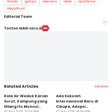
Banten
gempa
bencana
lebak
Update me
Megathrust
Editorial Team
Editor
Tonton lebih seru di
Muhammad Iqbal
Editor
Ita Lismawati F Malau
Related Articles
See More
Kala Air Waduk Karian
Ada Sekolah
D
Surut, Kampung yang
Internasional Baru di
T
Hilang Itu Muncul
Cikupa, Adopsi
J
Kembali
07 Agu 2026, 20:03 WIB
Kurikulum Singapura
07 Agu 2026, 18:34 WIB
R
07