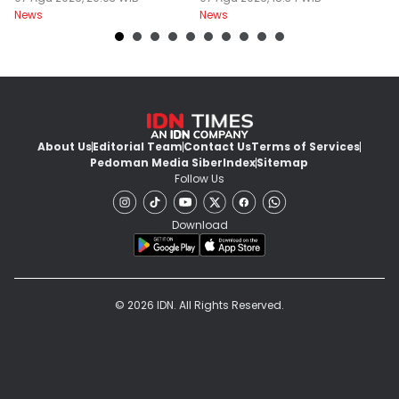
News
News
Ne
About Us
Editorial Team
Contact Us
Terms of Services
Pedoman Media Siber
Index
Sitemap
Follow Us
Download
© 2026 IDN. All Rights Reserved.