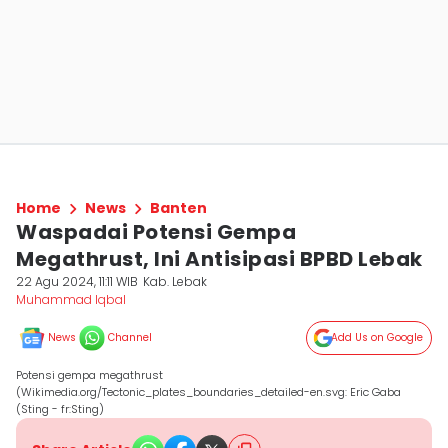
Home
News
Banten
Waspadai Potensi Gempa
Megathrust, Ini Antisipasi BPBD Lebak
22 Agu 2024, 11:11 WIB
Kab. Lebak
Muhammad Iqbal
News
Channel
Add Us on Google
Potensi gempa megathrust
(Wikimedia.org/Tectonic_plates_boundaries_detailed-en.svg: Eric Gaba
(Sting - fr:Sting)