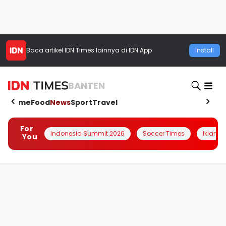
Baca artikel
IDN Times
lainnya di IDN App
Install
BANTEN
Home
Food
News
Sport
Travel
For
Indonesia Summit 2026
Soccer Times
Iklanin 
You