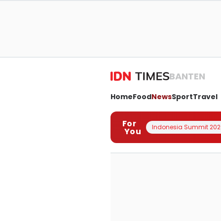
BANTEN
Home
Food
News
Sport
Travel
For
Indonesia Summit 202
You