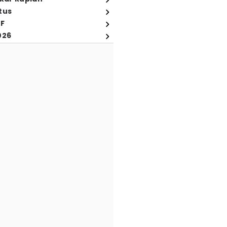
tus
FF
026