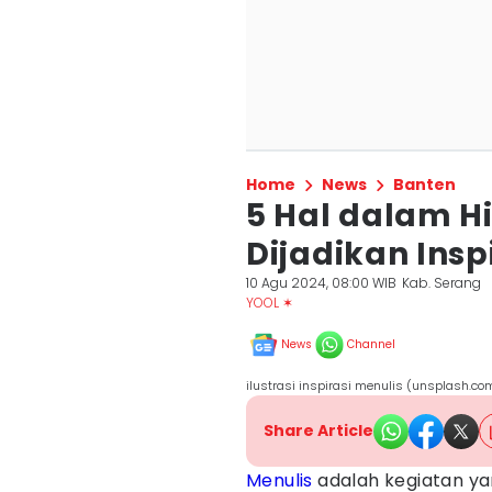
Home
News
Banten
5 Hal dalam H
Dijadikan Insp
10 Agu 2024, 08:00 WIB
Kab. Serang
YOOL ✶
News
Channel
ilustrasi inspirasi menulis (unsplash.c
Share Article
Menulis
adalah kegiatan y