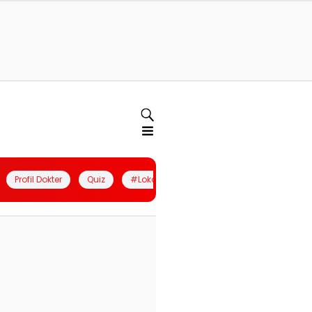
Profil Dokter
Quiz
#LokalBerdaya
Join Community