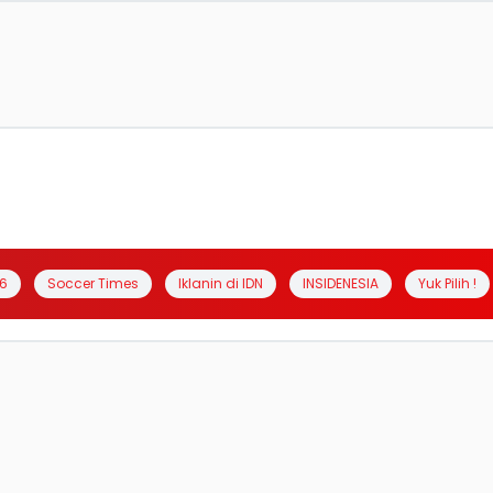
6
Soccer Times
Iklanin di IDN
INSIDENESIA
Yuk Pilih !