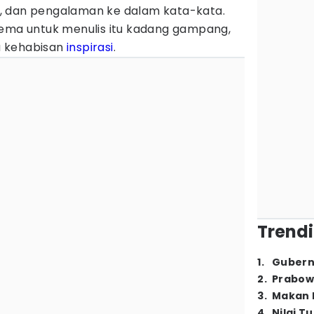
, dan pengalaman ke dalam kata-kata.
tema untuk menulis itu kadang gampang,
u kehabisan
inspirasi
.
Trendi
1
.
Gubern
2
.
Prabow
3
.
Makan B
4
.
Nilai T