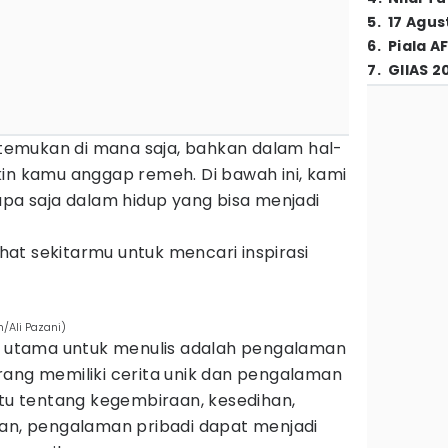
5
.
17 Agus
6
.
Piala A
7
.
GIIAS 2
ditemukan di mana saja, bahkan dalam hal-
kin kamu anggap remeh. Di bawah ini, kami
apa saja dalam hidup yang bisa menjadi
lihat sekitarmu untuk mencari inspirasi
m/Ali Pazani)
si utama untuk menulis adalah pengalaman
p orang memiliki cerita unik dan pengalaman
itu tentang kegembiraan, kesedihan,
lan, pengalaman pribadi dapat menjadi