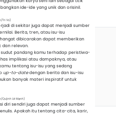
ggunakan karya seni lain sebagai titik
ngkan ide-ide yang unik dan orisinil.
/Tri Vo)
rjadi di sekitar juga dapat menjadi sumber
rnilai. Berita, tren, atau isu-isu
g hangat dibicarakan dapat memberikan
 dan relevan.
 sudut pandang kamu terhadap peristiwa-
has implikasi atau dampaknya, atau
mu tentang isu-isu yang sedang
ap
up-to-date
dengan berita dan isu-isu
ukan banyak materi inspiratif untuk
om/Quỳnh Lê Mạnh)
si diri sendiri juga dapat menjadi sumber
nulis. Apakah itu tentang cita-cita, karir,