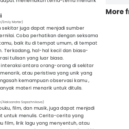
u dapat menemukan tema-tema menarik
More 
i
m/Emily Morter)
 sekitar juga dapat menjadi sumber
 ternilai. Coba perhatikan dengan seksama
 kamu, baik itu di tempat umum, di tempat
. Terkadang, hal-hal kecil dan biasa-
asi tulisan yang luar biasa.
interaksi antara orang-orang di sekitar
narik, atau peristiwa yang unik yang
engasah kemampuan observasi kamu ,
yak materi menarik untuk ditulis.
om/Aleksandra Sapozhnikova)
 buku, film, dan musik, juga dapat menjadi
t untuk menulis. Cerita-cerita yang
 film, lirik lagu yang menyentuh, atau