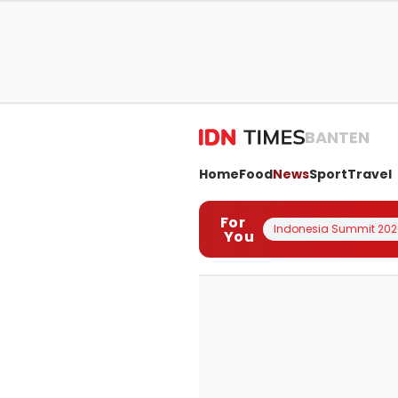
BANTEN
Home
Food
News
Sport
Travel
For
Indonesia Summit 202
You