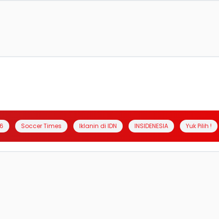
6
Soccer Times
Iklanin di IDN
INSIDENESIA
Yuk Pilih !