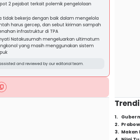
ot 2 pejabat terkait polemik pengelolaan
a tidak bekerja dengan baik dalam mengelola
tah harus gercep, dan sebut kiriman sampah
han infrastruktur di TPA
imyati Natakusumah mengeluarkan ultimatum
A Bangkonol yang masih menggunakan sistem
puk
ssisted and reviewed by our editorial team.
Trendi
1
.
Gubern
2
.
Prabow
3
.
Makan B
4
.
Nilai T