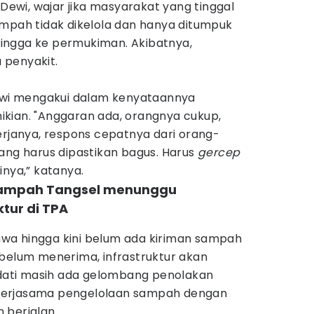
 Dewi, wajar jika masyarakat yang tinggal
ampah tidak dikelola dan hanya ditumpuk
ingga ke permukiman. Akibatnya,
 penyakit.
Dewi mengakui dalam kenyataannya
kian. "Anggaran ada, orangnya cukup,
erjanya, respons cepatnya dari orang-
ang harus dipastikan bagus. Harus
gercep
inya,” katanya.
 sampah Tangsel menunggu
tur di TPA
wa hingga kini belum ada kiriman sampah
ebelum menerima, infrastruktur akan
endati masih ada gelombang penolakan
kerjasama pengelolaan sampah dengan
 berjalan.