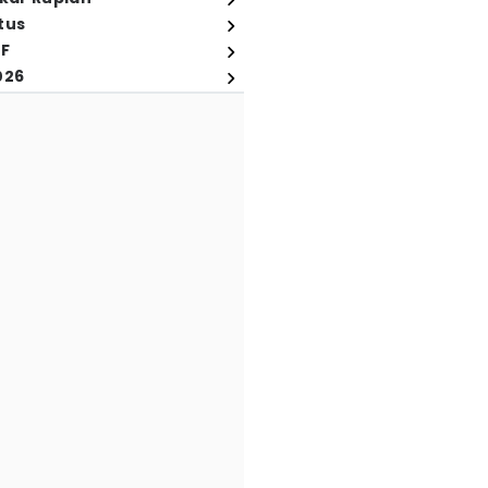
tus
FF
026