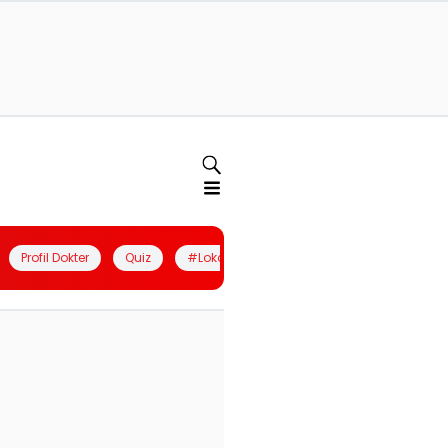
Profil Dokter
Quiz
#LokalBerdaya
Join Community