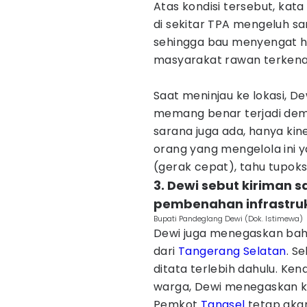
Atas kondisi tersebut, kata
di sekitar TPA mengeluh s
sehingga bau menyengat h
masyarakat rawan terkena
Saat meninjau ke lokasi, 
memang benar terjadi demi
sarana juga ada, hanya kin
orang yang mengelola ini y
(gerak cepat), tahu tupoks
3. Dewi sebut kiriman
pembenahan infrastruk
Bupati Pandeglang Dewi (Dok. Istimewa)
Dewi juga menegaskan bah
dari
Tangerang Selatan
. S
ditata terlebih dahulu. K
warga, Dewi menegaskan 
Pemkot
Tangsel
tetap akan