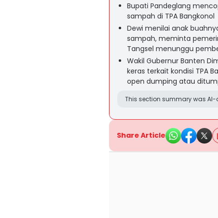
Bupati Pandeglang mencop
sampah di TPA Bangkonol
Dewi menilai anak buahny
sampah, meminta pemerin
Tangsel menunggu pembena
Wakil Gubernur Banten D
keras terkait kondisi TP
open dumping atau ditum
This section summary was AI-a
Share Article