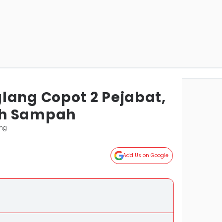
lang Copot 2 Pejabat,
ah Sampah
ang
Add Us on Google