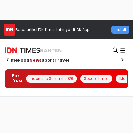
Baca artikel
IDN Times
lainnya di IDN App
Install
BANTEN
Home
Food
News
Sport
Travel
For
Indonesia Summit 2026
Soccer Times
Iklanin 
You