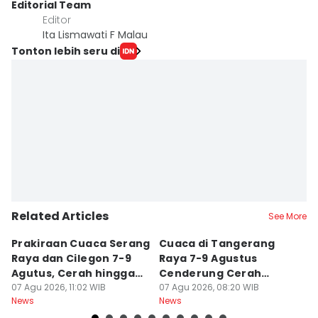
Editorial Team
Editor
Ita Lismawati F Malau
Tonton lebih seru di
Related Articles
See More
Prakiraan Cuaca Serang
Cuaca di Tangerang
Pr
Raya dan Cilegon 7-9
Raya 7-9 Agustus
P
Agutus, Cerah hingga
Cenderung Cerah
A
Berawan
07 Agu 2026, 11:02 WIB
hingga Berawan
07 Agu 2026, 08:20 WIB
B
07
News
News
Ne