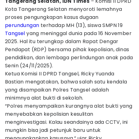
Tangerang Selatan, IDN Times
– Komisi II DPRD
Kota Tangerang Selatan menyoroti lemahnya
proses pengungkapan kasus dugaan
perundungan
terhadap MH (13), siswa SMPN 19
Tangsel
yang meninggal dunia pada 16 November
2025. Hal itu terungkap dalam Rapat Dengar
Pendapat (RDP) bersama pihak kepolisian, dinas
pendidikan, dan lembaga perlindungan anak pada
Senin (24/11/2025).
Ketua Komisi II DPRD Tangsel, Ricky Yuanda
Bastian mengatakan, bahwa salah satu kendala
yang disampaikan Polres Tangsel adalah
minimnya alat bukti di sekolah.
“Polres menyampaikan kurangnya alat bukti yang
menyebabkan kepolisian kesulitan
menginvestigasi. Kalau seandainya ada CCTV, ini
mungkin bisa jadi petunjuk baru untuk
mengungkapkan kasusnya,” ujar Ricky.