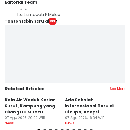
Editorial Team
Editor
Ita Lismawati F Malau
Tonton lebih seru di
Related Articles
See More
Kala Air Waduk Karian
Ada Sekolah
D
Surut, Kampung yang
Internasional Baru di
T
Hilang Itu Muncul
Cikupa, Adopsi
J
Kembali
07 Agu 2026, 20:03 WIB
Kurikulum Singapura
07 Agu 2026, 18:34 WIB
R
07
News
News
Ne