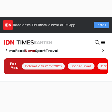
Baca artikel
IDN Times
lainnya di IDN App
Install
BANTEN
Home
Food
News
Sport
Travel
For
Indonesia Summit 2026
Soccer Times
Iklanin 
You